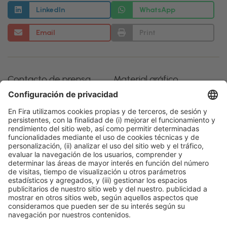
LinkedIn
WhatsApp
Email
Print
Contacto de prensa
Material gráfico
Gloria Dilluvio
GALERÍA DE IMÁGENES
(+34) 93 233 21 72
gdilluvio@firabarcelona.com
Información general
Aviso legal
Política de privacidad
Política de cookies