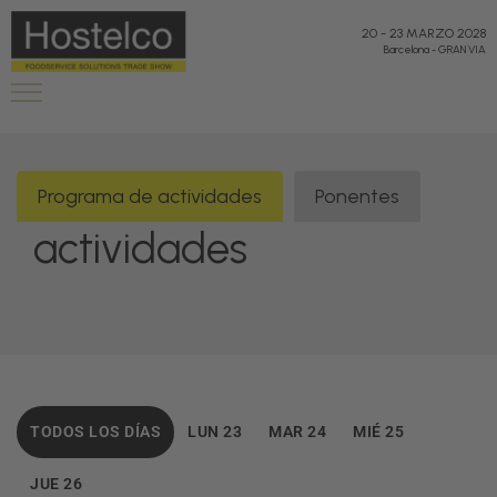
20
-
23 MARZO 2028
Barcelona
-
GRAN VIA
Programa de
Programa de actividades
Ponentes
actividades
TODOS LOS DÍAS
LUN 23
MAR 24
MIÉ 25
JUE 26