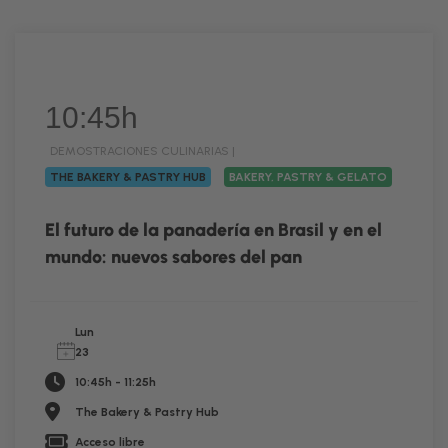
10:45h
DEMOSTRACIONES CULINARIAS |
THE BAKERY & PASTRY HUB
BAKERY, PASTRY & GELATO
El futuro de la panadería en Brasil y en el
mundo: nuevos sabores del pan
Lun
23
10:45h - 11:25h
The Bakery & Pastry Hub
Acceso libre