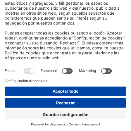
Leer más
11:15h
MESA REDONDA |
THE COFFEE STAGE
CAFÉ
THE COFFEE OPPORTUNITY
Cuando el café es el centro. Modelos
HORECA que funcionan
Lun