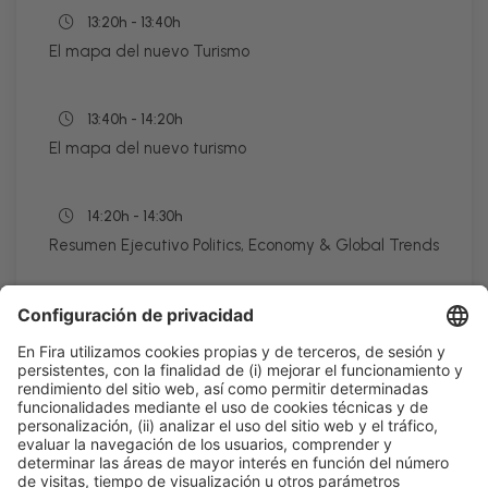
13:20h - 13:40h
El mapa del nuevo Turismo
13:40h - 14:20h
El mapa del nuevo turismo
14:20h - 14:30h
Resumen Ejecutivo Politics, Economy & Global Trends
Lun
23
11:10h - 14:30h
Talk Stage 2 - The Horeca Hub
Acceso libre