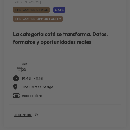
PRESENTACIÓN |
THE COFFEE STAGE
CAFÉ
THE COFFEE OPPORTUNITY
La categoría café se transforma. Datos,
formatos y oportunidades reales
Lun
23
10:45h - 11:15h
The Coffee Stage
Acceso libre
Leer más