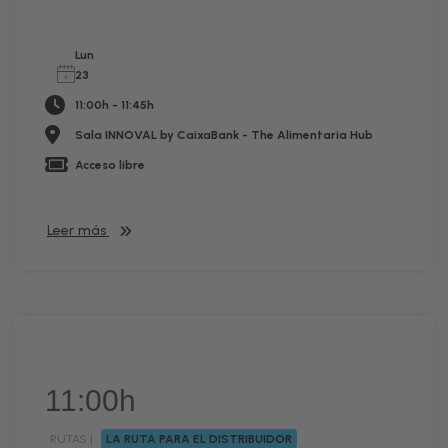
Lun
23
11:00h - 11:45h
Sala INNOVAL by CaixaBank - The Alimentaria Hub
Acceso libre
Leer más
11:00h
RUTAS |
LA RUTA PARA EL DISTRIBUIDOR
RUTA