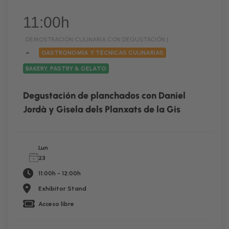
11:00h
DEMOSTRACIÓN CULINARIA CON DEGUSTACIÓN |
–
GASTRONOMÍA Y TÉCNICAS CULINARIAS
BAKERY, PASTRY & GELATO
Degustación de planchados con Daniel
Jordà y Gisela dels Planxats de la Gis
Lun
23
11:00h - 12:00h
Exhibitor Stand
Acceso libre