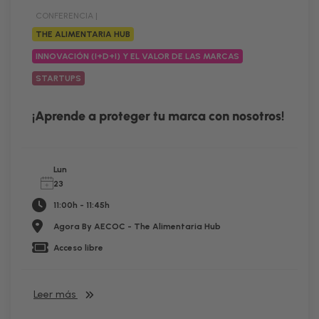
CONFERENCIA |
THE ALIMENTARIA HUB
INNOVACIÓN (I+D+I) Y EL VALOR DE LAS MARCAS
STARTUPS
¡Aprende a proteger tu marca con nosotros!
Lun
23
11:00h - 11:45h
Agora By AECOC - The Alimentaria Hub
Acceso libre
Leer más