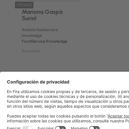
SPEAKER
Mariona Gaspà
Suriol
Analista foodservice
knowledge
FoodService Knowledge
Barcelona
Información general
Aviso legal
Política de privacidad
Po