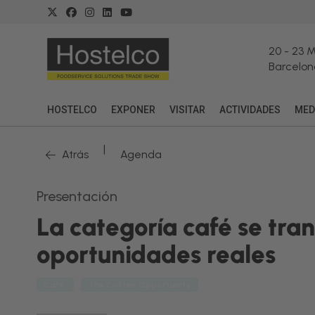
20
-
23 
Barcelon
HOSTELCO
EXPONER
VISITAR
ACTIVIDADES
MED
|
Atrás
Agenda
Presentación
La categoría café se tra
oportunidades reales
Café
The Coffee Opportunity