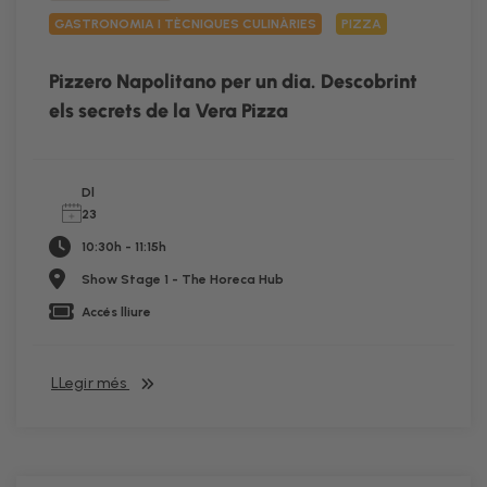
GASTRONOMIA I TÈCNIQUES CULINÀRIES
PIZZA
Pizzero Napolitano per un dia. Descobrint
els secrets de la Vera Pizza
Dl
23
10:30h - 11:15h
Show Stage 1 - The Horeca Hub
Accés lliure
LLegir més