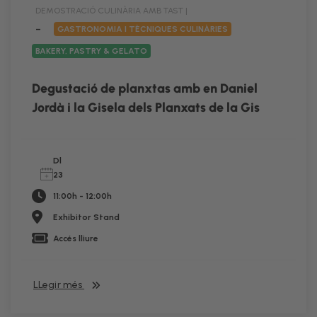
DEMOSTRACIÓ CULINÀRIA AMB TAST |
–
GASTRONOMIA I TÈCNIQUES CULINÀRIES
BAKERY, PASTRY & GELATO
Degustació de planxtas amb en Daniel
Jordà i la Gisela dels Planxats de la Gis
Dl
23
11:00h - 12:00h
Exhibitor Stand
Accés lliure
LLegir més