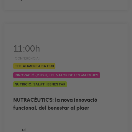
11:00h
CONFERÈNCIA |
THE ALIMENTARIA HUB
INNOVACIÓ (R+D+I) I EL VALOR DE LES MARQUES
NUTRICIÓ, SALUT I BENESTAR
NUTRACÈUTICS: la nova innovació
funcional, del benestar al plaer
Dl