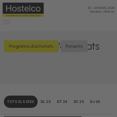
20
-
23 MARÇ 2028
Barcelona
-
GRAN VIA
Programa d’activitats
Programa d’activitats
Ponents
TOTS ELS DIES
DL 23
DT 24
DC 25
DJ 26