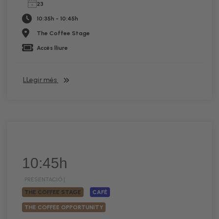
23
10:35h - 10:45h
The Coffee Stage
Accés lliure
LLegir més
10:45h
PRESENTACIÓ |
THE COFFEE STAGE
CAFÈ
THE COFFEE OPPORTUNITY