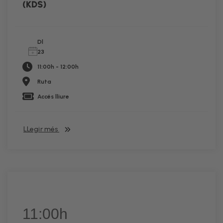
(KDS)
Dl
23
11:00h - 12:00h
Ruta
Accés lliure
LLegir més
11:00h