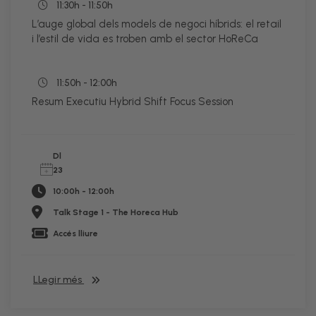
11:30h - 11:50h
L’auge global dels models de negoci híbrids: el retail
i l’estil de vida es troben amb el sector HoReCa
11:50h - 12:00h
Resum Executiu Hybrid Shift Focus Session
Dl
23
10:00h - 12:00h
Talk Stage 1 - The Horeca Hub
Accés lliure
LLegir més