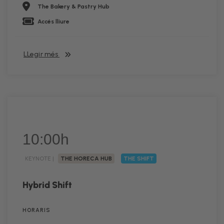
The Bakery & Pastry Hub
Accés lliure
LLegir més
10:00h
KEYNOTE |
THE HORECA HUB
THE SHIFT
Hybrid Shift
HORARIS