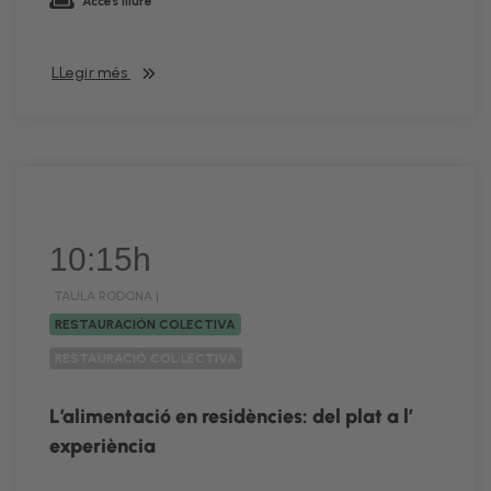
Accés lliure
LLegir més
10:15h
TAULA RODONA |
RESTAURACIÓN COLECTIVA
RESTAURACIÓ COL·LECTIVA
L’alimentació en residències: del plat a l’
experiència