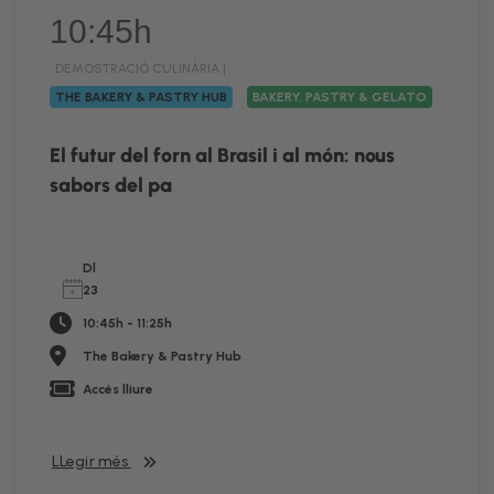
10:45h
DEMOSTRACIÓ CULINÀRIA |
THE BAKERY & PASTRY HUB
BAKERY, PASTRY & GELATO
El futur del forn al Brasil i al món: nous
sabors del pa
Dl
23
10:45h - 11:25h
The Bakery & Pastry Hub
Accés lliure
LLegir més