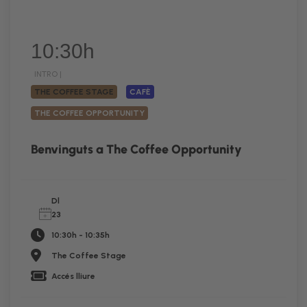
10:30h
INTRO |
THE COFFEE STAGE
CAFÈ
THE COFFEE OPPORTUNITY
Benvinguts a The Coffee Opportunity
Dl
23
10:30h - 10:35h
The Coffee Stage
Accés lliure