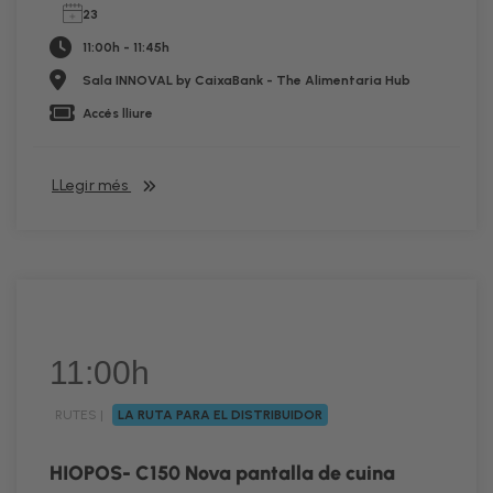
23
11:00h - 11:45h
Sala INNOVAL by CaixaBank - The Alimentaria Hub
Accés lliure
LLegir més
11:00h
RUTES |
LA RUTA PARA EL DISTRIBUIDOR
RUTA
HIOPOS- C150 Nova pantalla de cuina