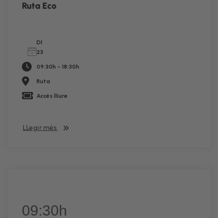
Ruta Eco
Dl
23
09:30h - 18:30h
Ruta
Accés lliure
LLegir més
09:30h