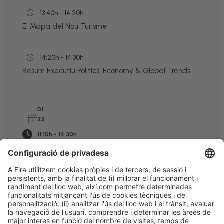
13:40h - 14:20h
El Mapa del Nou Turisme
14:20h - 14:30h
Resum Executiu Politics, Economy & Global Trends
Dl
23
11:10h - 14:30h
Talk Stage 2 - The Horeca Hub
Accés lliure
LLegir més