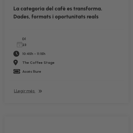
La categoria del cafè es transforma.
Dades, formats i oportunitats reals
Dl
23
10:45h - 11:15h
The Coffee Stage
Accés lliure
LLegir més