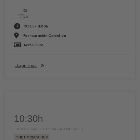
Dl
23
10:15h - 11:00h
Restauración Colectiva
Accés lliure
LLegir més
10:30h
DEMOSTRACIÓ CULINÀRIA AMB TAST |
THE HORECA HUB