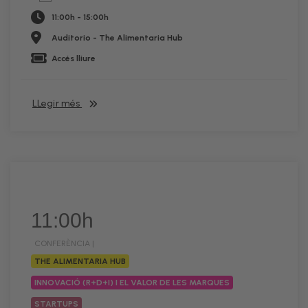
11:00h - 15:00h
Auditorio - The Alimentaria Hub
Accés lliure
LLegir més
11:00h
CONFERÈNCIA |
THE ALIMENTARIA HUB
INNOVACIÓ (R+D+I) I EL VALOR DE LES MARQUES
STARTUPS