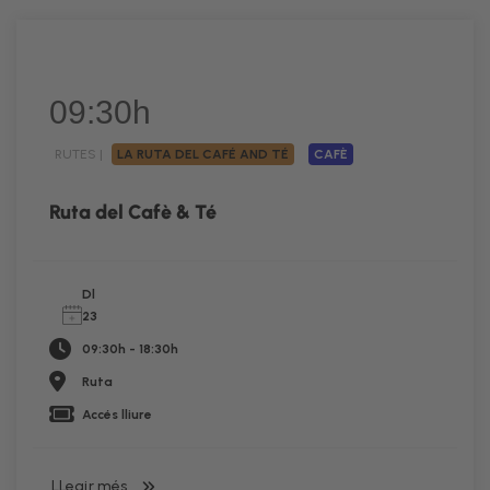
09:30h
RUTES |
LA RUTA DEL CAFÉ AND TÉ
CAFÈ
Ruta del Cafè & Té
Dl
23
09:30h - 18:30h
Ruta
Accés lliure
LLegir més