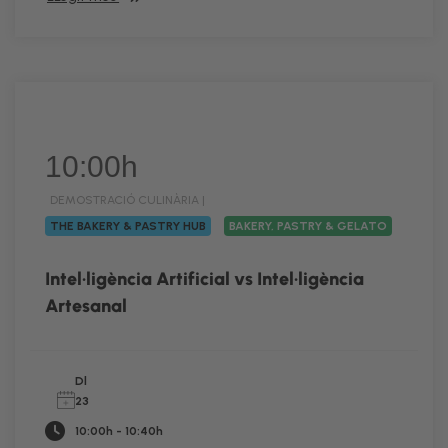
10:00h
DEMOSTRACIÓ CULINÀRIA |
THE BAKERY & PASTRY HUB
BAKERY, PASTRY & GELATO
Intel·ligència Artificial vs Intel·ligència
Artesanal
Dl
23
10:00h - 10:40h