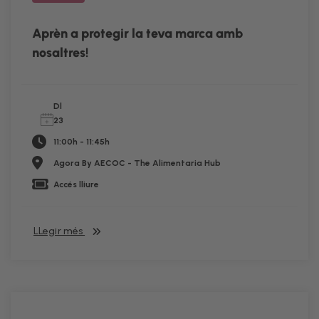
Aprèn a protegir la teva marca amb
nosaltres!
Dl
23
11:00h - 11:45h
Agora By AECOC - The Alimentaria Hub
Accés lliure
LLegir més