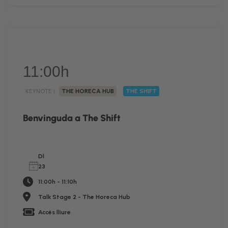
11:00h
KEYNOTE |
THE HORECA HUB
THE SHIFT
Benvinguda a The Shift
Dl
23
11:00h - 11:10h
Talk Stage 2 - The Horeca Hub
Accés lliure