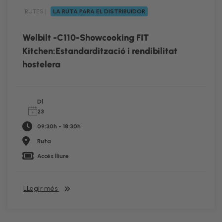
RUTES |
LA RUTA PARA EL DISTRIBUIDOR
RUTA
Welbilt -C110-Showcooking FIT
Kitchen:Estandardització i rendibilitat
hostelera
Dl
23
09:30h - 18:30h
Ruta
Accés lliure
LLegir més