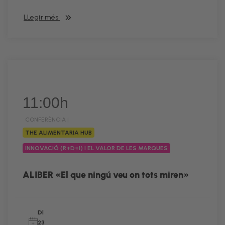
LLegir més
11:00h
CONFERÈNCIA |
THE ALIMENTARIA HUB
INNOVACIÓ (R+D+I) I EL VALOR DE LES MARQUES
ALIBER «El que ningú veu on tots miren»
Dl
23