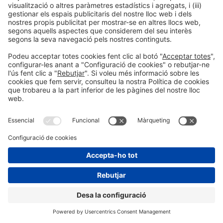
11:15h
TAULA RODONA |
THE COFFEE STAGE
CAFÈ
THE COFFEE OPPORTUNITY
Quan el cafè és al centre. Models HORECA
que funcionen
Dl
23
11:15h - 11:45h
The Coffee Stage