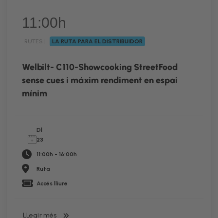
11:00h
RUTES |
LA RUTA PARA EL DISTRIBUIDOR
RUTA
Welbilt- C110-Showcooking StreetFood
sense cues i máxim rendiment en espai
mínim
Dl
23
11:00h - 16:00h
Ruta
Accés lliure
LLegir més