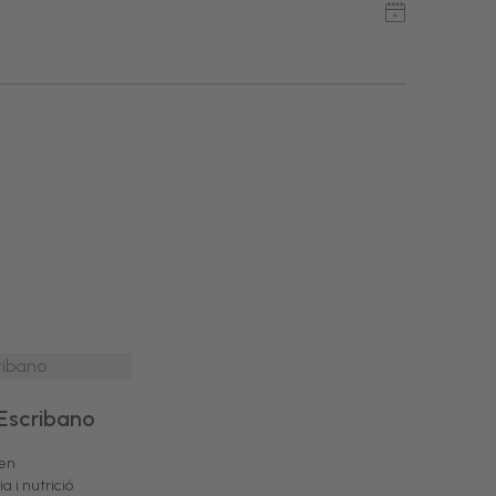
Escribano
 en
a i nutrició