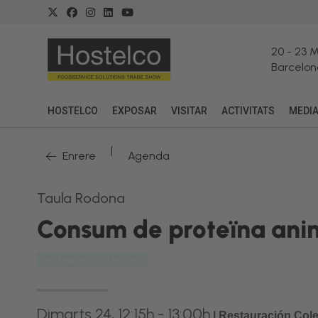
20
-
23 
Barcelon
HOSTELCO
EXPOSAR
VISITAR
ACTIVITATS
MEDI
|
Enrere
Agenda
Taula Rodona
Consum de proteïna anima
Restauració Col·lectiva
Dimarts 24, 12:15h - 13:00h
|
Restauración Cole