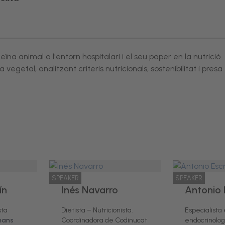
a animal a l'entorn hospitalari i el seu paper en la nutrició
vegetal, analitzant criteris nutricionals, sostenibilitat i presa
SPEAKER
SPEAKER
ín
Inés Navarro
Antonio 
sta
Dietista – Nutricionista.
Especialista
mans
Coordinadora de Codinucat
endocrinologi