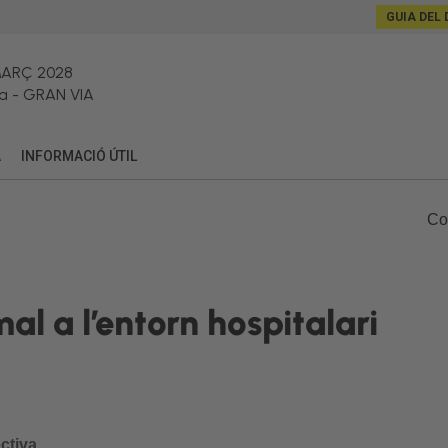
GUIA DEL 
MARÇ 2028
a
-
GRAN VIA
A
INFORMACIÓ ÚTIL
Co
l a l’entorn hospitalari
ctiva