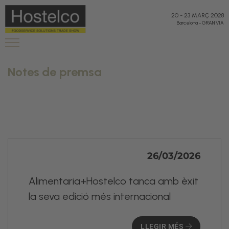
20
-
23 MARÇ 2028
Barcelona
-
GRAN VIA
Notes de premsa
26/03/2026
Alimentaria+Hostelco tanca amb èxit
la seva edició més internacional
LLEGIR MÉS