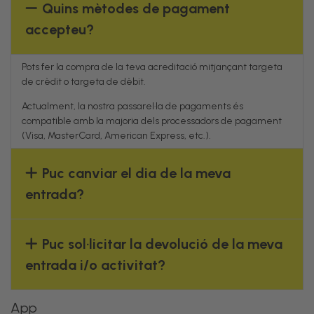
Quins mètodes de pagament
accepteu?
Pots fer la compra de la teva acreditació mitjançant targeta
de crèdit o targeta de dèbit.
Actualment, la nostra passarel·la de pagaments és
compatible amb la majoria dels processadors de pagament
(Visa, MasterCard, American Express, etc.).
Puc canviar el dia de la meva
entrada?
Puc sol·licitar la devolució de la meva
entrada i/o activitat?
App