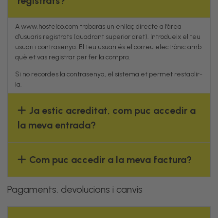
registrats?
A
www.hostelco.com
trobaràs un enllaç directe a l’àrea
d’usuaris registrats (quadrant superior dret). Introdueix el teu
usuari i contrasenya. El teu usuari és el correu electrònic amb
què et vas registrar per fer la compra.
Si no recordes la contrasenya, el sistema et permet restablir-
la.
Ja estic acreditat, com puc accedir a
la meva entrada?
Com puc accedir a la meva factura?
Pagaments, devolucions i canvis