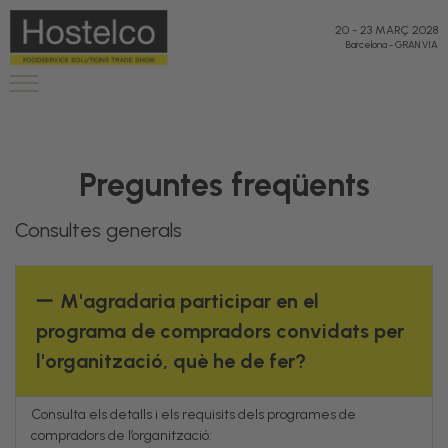
20
-
23 MARÇ 2028
Barcelona
-
GRAN VIA
Preguntes freqüents
Consultes generals
M'agradaria participar en el
programa de compradors convidats per
l'organització, què he de fer?
Consulta els detalls i els requisits dels programes de
compradors de l’organització: