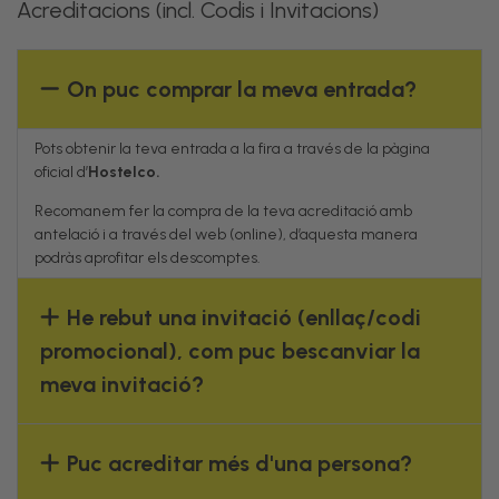
Acreditacions (incl. Codis i Invitacions)
On puc comprar la meva entrada?
Pots obtenir la teva entrada a la fira a través de la pàgina
oficial d’
Hostelco.
Recomanem fer la compra de la teva acreditació amb
antelació i a través del web (online), d’aquesta manera
podràs aprofitar els descomptes.
He rebut una invitació (enllaç/codi
promocional), com puc bescanviar la
meva invitació?
Puc acreditar més d'una persona?