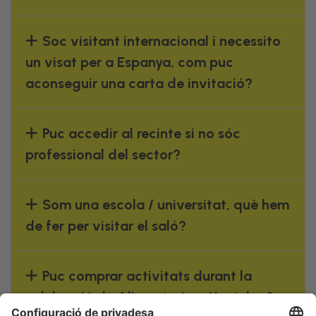
Soc visitant internacional i necessito
un visat per a Espanya, com puc
aconseguir una carta de invitació?
Puc accedir al recinte si no sóc
professional del sector?
Som una escola / universitat, què hem
de fer per visitar el saló?
Puc comprar activitats durant la
celebració de Alimentaria + Hostelco?