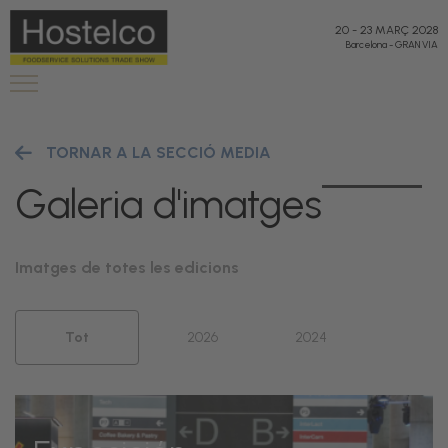
20
-
23 MARÇ 2028
Barcelona
-
GRAN VIA
TORNAR A LA SECCIÓ MEDIA
Galeria d'imatges
Imatges de totes les edicions
Tot
2026
2024