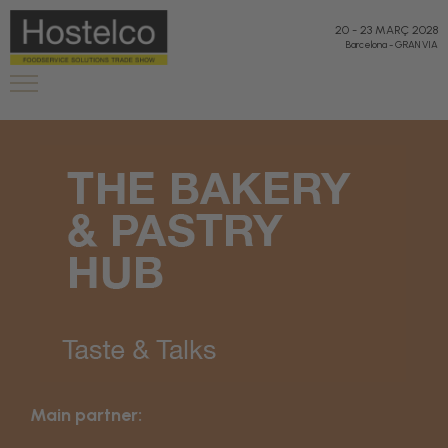
20
-
23 MARÇ 2028
Barcelona
-
GRAN VIA
Main partner: