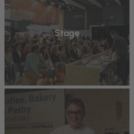
Stage
Espai obert i de lliure accés que acull:
•
SUMMIT CHALLENGE:
Congrés de 4
dies amb demostracions, taules de