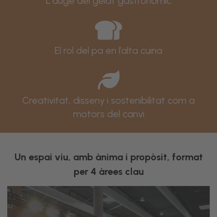
L'auge del gelat gastronòmic
El rol del pa en l’alta cuina
Creativitat, disseny i sostenibilitat com a
motors del canvi
Un espai viu, amb ànima i propòsit, format
per 4 àrees clau