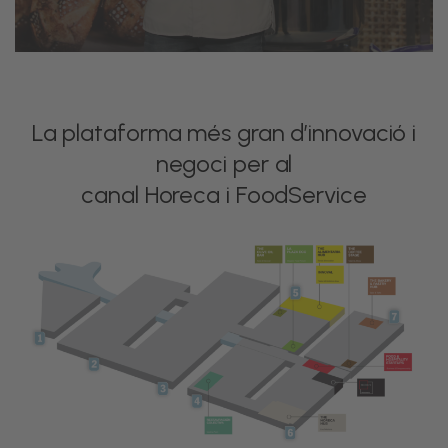
La plataforma més gran d’innovació i
negoci per al
El espacio de encuentro de los
canal Horeca i FoodService
profesionales panaderos
y
pasteleros
.
Un punto
networking
y descanso donde
degustar productos de marcas
patrocinadoras.