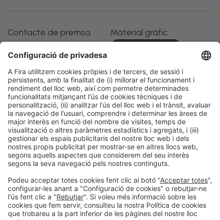
Contacte de premsa
Material gràfic
Gloria Dilluvio
GALERIA D'IMATGES
(+34) 93 233 21 72
gdilluvio@firabarcelona.com
Informació legal
Avís legal
Política de privacitat
Política de cookies