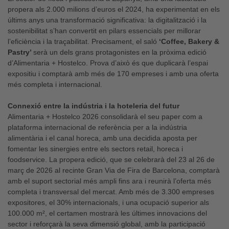
propera als 2.000 milions d’euros el 2024, ha experimentat en els
últims anys una transformació significativa: la digitalització i la
sostenibilitat s’han convertit en pilars essencials per millorar
l’eficiència i la traçabilitat. Precisament, el saló
‘Coffee, Bakery &
Pastry’
serà un dels grans protagonistes en la pròxima edició
d’Alimentaria + Hostelco. Prova d’això és que duplicarà l’espai
expositiu i comptarà amb més de 170 empreses i amb una oferta
més completa i internacional.
Connexió entre la indústria i la hoteleria del futur
Alimentaria + Hostelco 2026 consolidarà el seu paper com a
plataforma internacional de referència per a la indústria
alimentària i el canal horeca, amb una decidida aposta per
fomentar les sinergies entre els sectors retail, horeca i
foodservice. La propera edició, que se celebrarà del 23 al 26 de
març de 2026 al recinte Gran Via de Fira de Barcelona, comptarà
amb el suport sectorial més ampli fins ara i reunirà l’oferta més
completa i transversal del mercat. Amb més de 3.300 empreses
expositores, el 30% internacionals, i una ocupació superior als
100.000 m², el certamen mostrarà les últimes innovacions del
sector i reforçarà la seva dimensió global, amb la participació