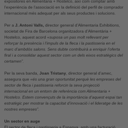
expositores en Alimentaria + Hostelco, així com comptar amb
l’experiència de l’associació en la definició del perfil de comprador
internacional més adequat per als seus productes i solucions.
Per a
J. Antoni Valls,
director general d’Alimentaria Exhibitions,
societat de Fira de Barcelona organitzadora d’Alimentària +
Hostelco, aquest acord «
suposa un pas molt rellevant per
reforçar la presència i l’impuls de la fleca i la pastisseria en el
marc d’ambdós salons. Sens dubte contribuirà a enriquir l’oferta
firal i a consolidar aquest sector com un dels eixos estratègics del
certamen”.
Per la seva banda,
Joan Tristany
, director general d’amec,
assegura que
«és una gran oportunitat perquè les empreses del
sector de fleca i pastisseria reforcin la seva projecció
internacional en un entorn de referència com Alimentaria +
Hostelco. Estem convençuts de la importància d’aquest espai tan
estratègic per mostrar la capacitat d’innovació i el lideratge de les
nostres empreses”.
Un sector en auge
El sector de fleca i pastisseria a Espanya, amb una facturació