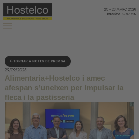
20
-
23 MARÇ 2028
Barcelona
-
GRAN VIA
TORNAR A NOTES DE PREMSA
29/09/2025
Alimentaria+Hostelco i amec
afespan s’uneixen per impulsar la
fleca i la pastisseria