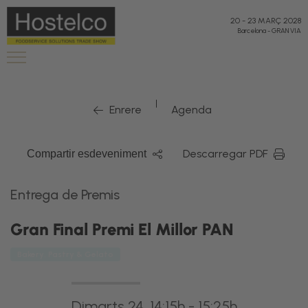
20
-
23 MARÇ 2028
Barcelona
-
GRAN VIA
|
Enrere
Agenda
Descarregar PDF
Compartir esdeveniment
Entrega de Premis
Gran Final Premi El Millor PAN
Bakery, Pastry & Gelato
Dimarts 24, 14:15h - 15:25h