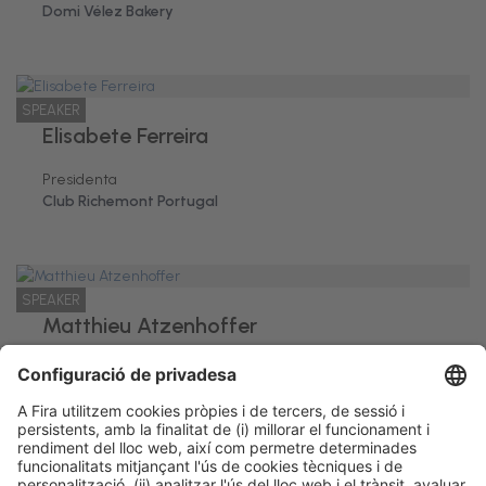
Domi Vélez Bakery
SPEAKER
Elisabete Ferreira
Presidenta
Club Richemont Portugal
SPEAKER
Matthieu Atzenhoffer
Mof i Co Fundador
Morreig Pasteleria