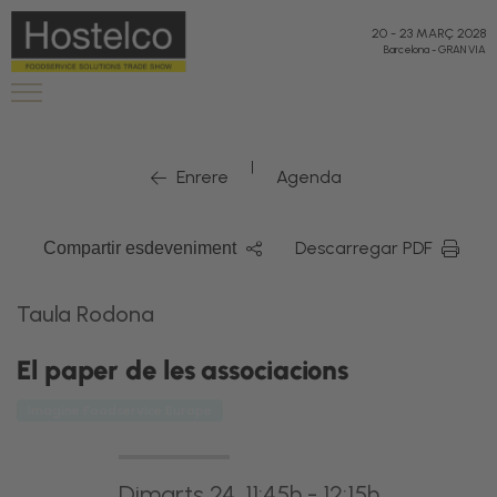
20
-
23 MARÇ 2028
Barcelona
-
GRAN VIA
|
Enrere
Agenda
Descarregar PDF
Compartir esdeveniment
Taula Rodona
El paper de les associacions
Imagine Foodservice Europe
Dimarts 24, 11:45h - 12:15h