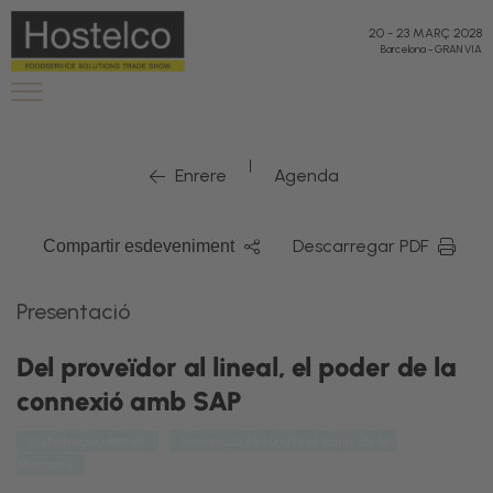
20
-
23 MARÇ 2028
Barcelona
-
GRAN VIA
|
Enrere
Agenda
Descarregar PDF
Compartir esdeveniment
Presentació
Del proveïdor al lineal, el poder de la
connexió amb SAP
Distribució i Retail
Innovació (R+D+i) i el Valor de les
Marques