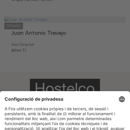
SPEAKER
Juan Antonio Trevejo
Soci Director
Altim TI
Informació legal
Avís legal
Política de privacitat