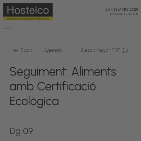
20
-
23 MARÇ 2028
Barcelona
-
GRAN VIA
Back
Agenda
Descarregar PDF
|
Seguiment: Aliments
amb Certificació
Ecològica
Dg 09