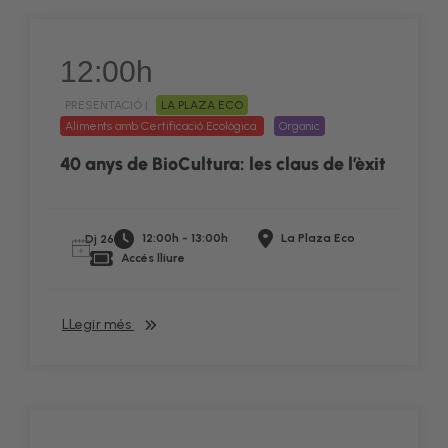
12:00h
PRESENTACIÓ |
LA PLAZA ECO
Aliments amb Certificació Ecològica
Organic
40 anys de BioCultura: les claus de l’èxit
12:00h - 13:00h
La Plaza Eco
Dj 26
Accés lliure
LLegir més