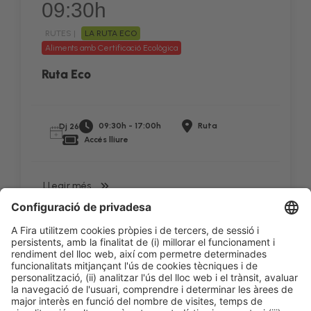
09:30h
RUTES |
LA RUTA ECO
Aliments amb Certificació Ecològica
Ruta Eco
09:30h - 17:00h
Ruta
Dj 26
Accés lliure
LLegir més