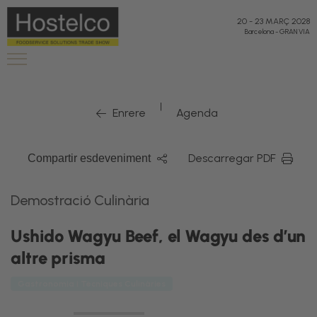
20
-
23 MARÇ 2028
Barcelona
-
GRAN VIA
|
Enrere
Agenda
Descarregar PDF
Compartir esdeveniment
Demostració Culinària
Ushido Wagyu Beef, el Wagyu des d’un
altre prisma
Gastronomia i Tècniques Culinàries