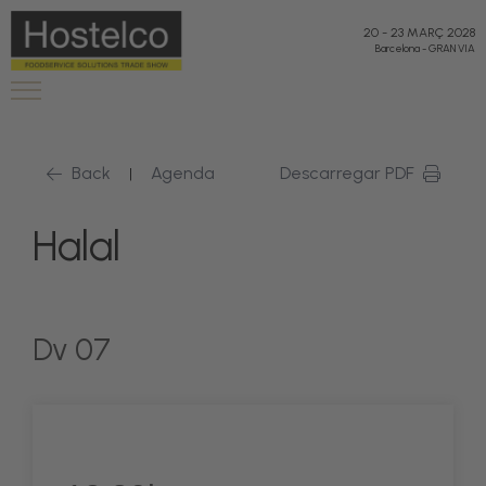
20
-
23 MARÇ 2028
Barcelona
-
GRAN VIA
Back
Agenda
Descarregar PDF
|
Halal
Dv 07