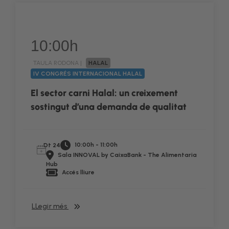
10:00h
TAULA RODONA |
HALAL
IV CONGRÉS INTERNACIONAL HALAL
El sector carni Halal: un creixement
sostingut d’una demanda de qualitat
10:00h - 11:00h
Dt 24
Sala INNOVAL by CaixaBank - The Alimentaria
Hub
Accés lliure
LLegir més