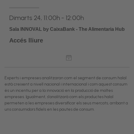
Dimarts 24, 11:00h - 12:00h
Sala INNOVAL by CaixaBank - The Alimentaria Hub
Accés lliure
Experts i empreses analitzaran com el segment de consum halal
està creixent a nivell nacional i internacional i com aquest consum
és un incentiu per a la innovació en la producció de moltes
empreses. Igualment, s'analitzarà com els productes halal
permeten a les empreses diversificar els seus mercats, arribant a
uns consumidors fidels en les pautes de consum.