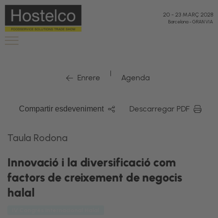
20
-
23 MARÇ 2028
Barcelona
-
GRAN VIA
|
Enrere
Agenda
Descarregar PDF
Compartir esdeveniment
Taula Rodona
Innovació i la diversificació com
factors de creixement de negocis
halal
IV Congrés Internacional Halal