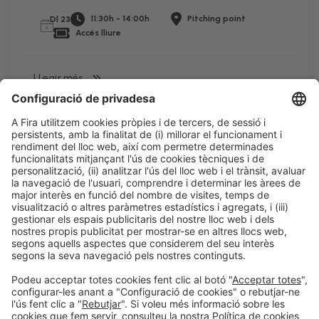
11:30h - 14:00h
Pitching point
Dl 23
Accés lliure
LLegir més
Informació legal
Avís legal
Política de privacitat
Política de cookies