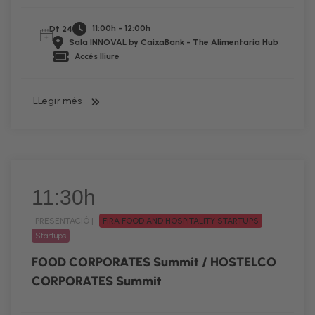
11:00h - 12:00h
Dt 24
Sala INNOVAL by CaixaBank - The Alimentaria Hub
Accés lliure
LLegir més
11:30h
PRESENTACIÓ |
FIRA FOOD AND HOSPITALITY STARTUPS
Startups
FOOD CORPORATES Summit / HOSTELCO
CORPORATES Summit