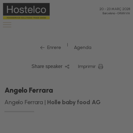
20
-
23 MARÇ 2028
Barcelona
-
GRAN VIA
|
Enrere
Agenda
Imprimir
Share speaker
Angelo Ferrara
Angelo Ferrara |
Holle baby food AG