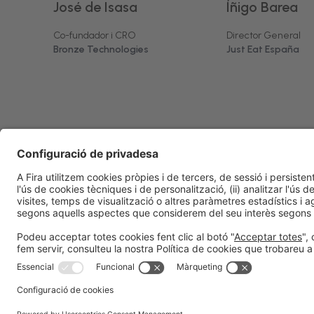
José de Isasa
Íñigo Barea
Co-fundador i CRO
Director General
Bronze Technologies
Just Eat España
Informació legal
Avís legal
Política de privacitat
Política