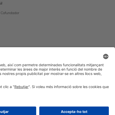
u
i Cofundador
#HOSTELCO2028
a les xarxes socials
© 2026 Fira de Barcelona