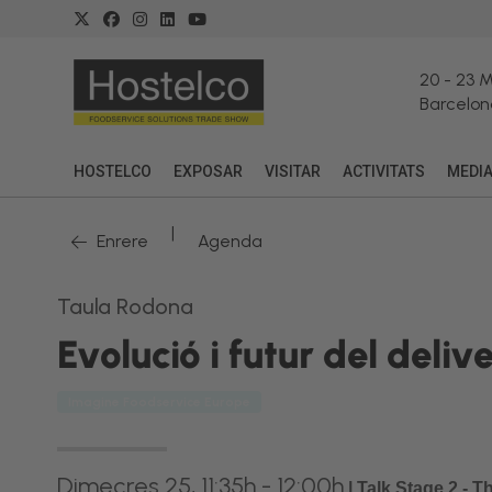
20
-
23 
Barcelon
HOSTELCO
EXPOSAR
VISITAR
ACTIVITATS
MEDI
|
Enrere
Agenda
Taula Rodona
Evolució i futur del deli
Imagine Foodservice Europe
Dimecres 25, 11:35h - 12:00h
|
Talk Stage 2 - 