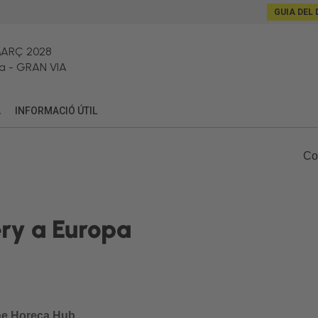
GUIA DEL 
MARÇ 2028
a
-
GRAN VIA
A
INFORMACIÓ ÚTIL
Co
very a Europa
The Horeca Hub