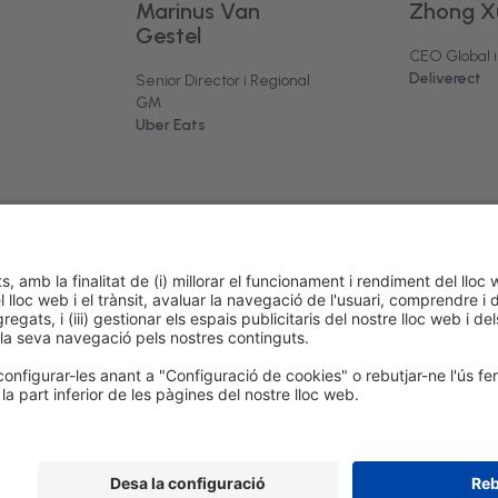
Marinus Van
Zhong X
Gestel
CEO Global 
Deliverect
Senior Director i Regional
GM
Uber Eats
 de cookies