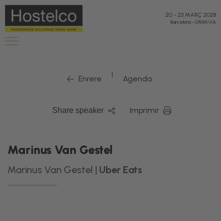
20
-
23 MARÇ 2028
Barcelona
-
GRAN VIA
|
Enrere
Agenda
Imprimir
Share speaker
Marinus Van Gestel
Marinus Van Gestel |
Uber Eats