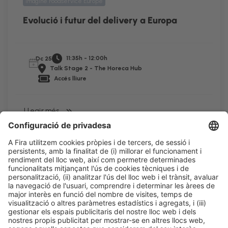
Imagine Foodservice Europe
Evolució i futur del delivery a Europa
11:35h - 12:00h
Dc 25
Talk Stage 2 - The Horeca Hub
Accés lliure
LLegir més