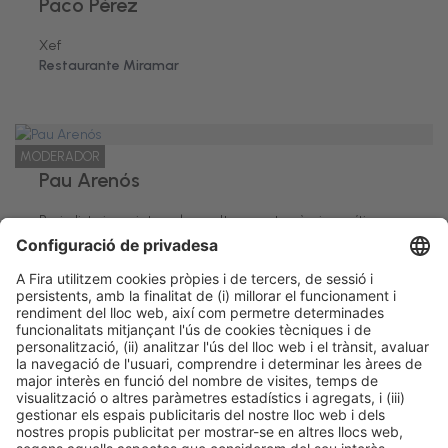
Paco Pérez
Xef
Restaurante Miramar
MODERADOR
Pau Arenós
Periodista i escriptor sobre cultura gastronòmica, crític
gastronòmic
El Periódico de Catalunya