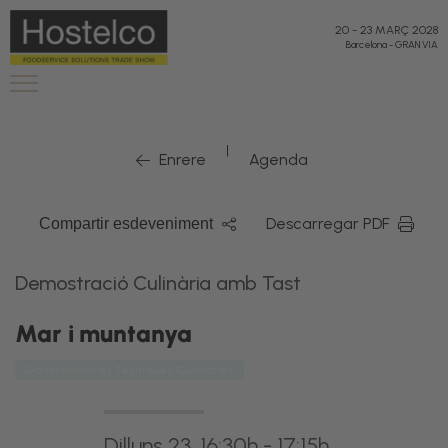
20
-
23 MARÇ 2028
Barcelona
-
GRAN VIA
|
Enrere
Agenda
Descarregar PDF
Compartir esdeveniment
Demostració Culinària amb Tast
Mar i muntanya
Gastronomia i Tècniques Culinàries
Dilluns 23, 16:30h - 17:15h