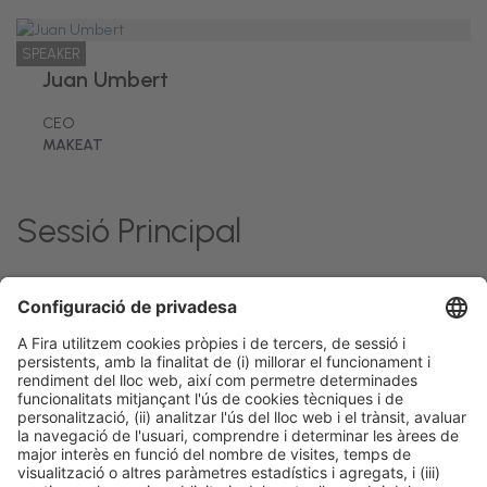
SPEAKER
Juan Umbert
CEO
MAKEAT
Sessió Principal
Dimecres 25, 15:30h -
Talk Stage 1 - The Horeca
Accés
Kitchen
18:30h
Hub
lliure