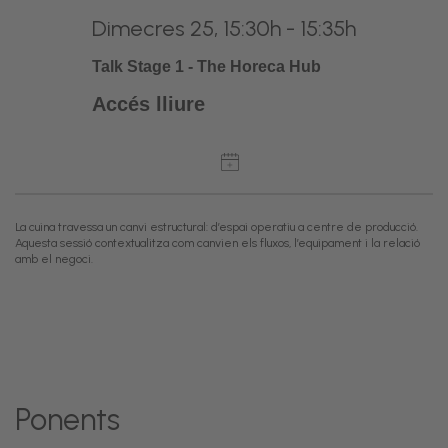
Dimecres 25, 15:30h - 15:35h
Talk Stage 1 - The Horeca Hub
Accés lliure
La cuina travessa un canvi estructural: d’espai operatiu a centre de producció.
Aquesta sessió contextualitza com canvien els fluxos, l’equipament i la relació
amb el negoci.
Ponents