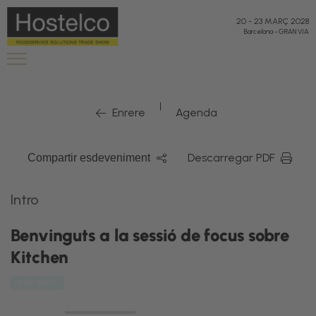
20
-
23 MARÇ 2028
Barcelona
-
GRAN VIA
|
Enrere
Agenda
Descarregar PDF
Compartir esdeveniment
Intro
Benvinguts a la sessió de focus sobre
Kitchen
The Shift