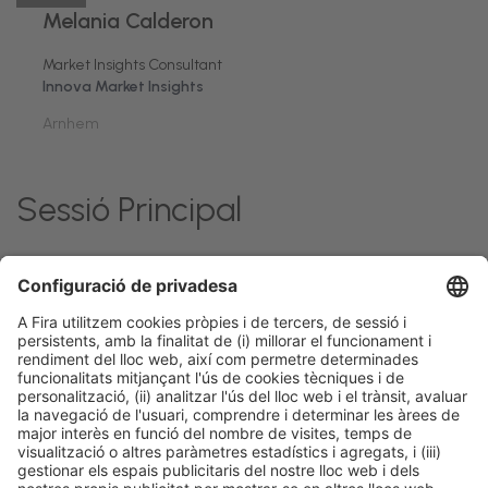
Melania Calderon
Market Insights Consultant
Innova Market Insights
Arnhem
Sessió Principal
Politics, Economy &
Dilluns 23, 11:10h
Talk Stage 2 - The
Accés
Global Trends
- 14:30h
Horeca Hub
lliure