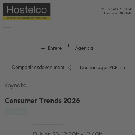
20
-
23 MARÇ 2028
Barcelona
-
GRAN VIA
|
Enrere
Agenda
Descarregar PDF
Compartir esdeveniment
Keynote
Consumer Trends 2026
The Shift
Dilluns 23, 12:20h - 12:40h