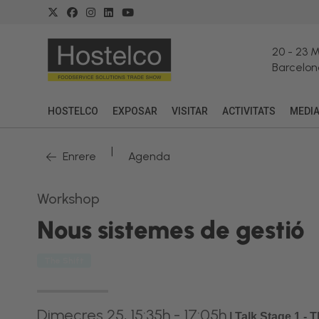
20
-
23 
Barcelon
HOSTELCO
EXPOSAR
VISITAR
ACTIVITATS
MEDI
|
Enrere
Agenda
Workshop
Nous sistemes de gestió
The Shift
Dimecres 25, 15:35h - 17:05h
|
Talk Stage 1 -