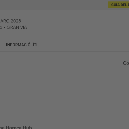
GUIA DEL 
MARÇ 2028
a
-
GRAN VIA
A
INFORMACIÓ ÚTIL
Co
 The Horeca Hub