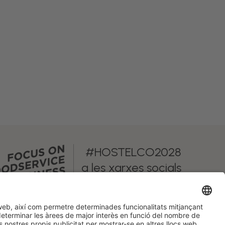
#HOSTELCO2028
a les xarxes socials