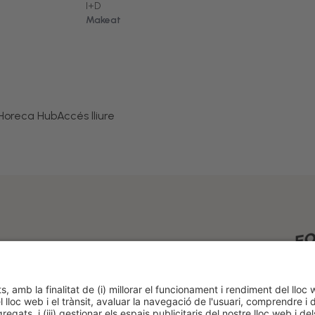
I+D
Makeat
 Horeca Hub
Accés lliure