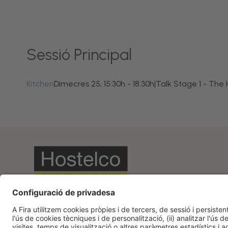
Sessió Principal
Kitchen
Dimecres 25, 15:30h - 18:30h
|
Talk Stage 1 - The
Informació legal