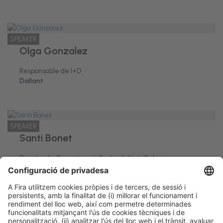
SPEAKER
Olga Gonzalez
Responsable de I+D
Dallant
SPEAKER
Santi Bonet
Director de Comunicació, Sostenibilitat i Relacions
Institucionals
Novacoop Mediterranea