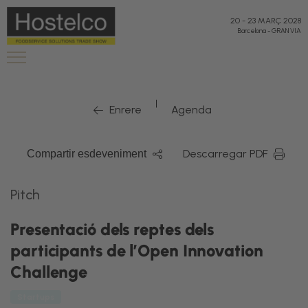
20
-
23 MARÇ 2028
Barcelona
-
GRAN VIA
|
Enrere
Agenda
Descarregar PDF
Compartir esdeveniment
Pitch
Presentació dels reptes dels
participants de l’Open Innovation
Challenge
Startups