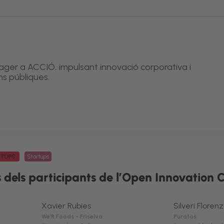
ager a ACCIÓ, impulsant innovació corporativa i
ns públiques.
ARTUPS
Startups
s dels participants de l’Open Innovation 
Xavier Rubies
Silveri Floren
We’R Foods - Friselva
Puratos