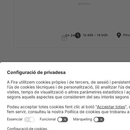
Speaker
12:45h - 14:00h
Pitc
Dt 24
Informació legal
Avís legal
Política de privacitat
Política