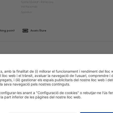
Sostenibilitat i Relacions
Institucionals
Speaker
hing point
Accés lliure
 de cookies