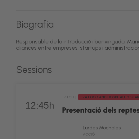
Biografia
Responsable de la introducció i benvinguda. Man
aliances entre empreses, startups i administracio
Sessions
PITCH |
FIRA FOOD AND HOSPITALITY ST
12:45h
Presentació dels repte
Lurdes Mochales
ACCIÓ