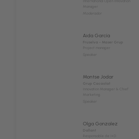
International Open Innovation
Manager
Moderador
Aida García
Fruselva - Maser Grup
Project manager
Speaker
Montse Jodar
Grup Cacaolat
Innovation Manager & Chief
Marketing
Speaker
Olga Gonzalez
Dallant
Responsable de I+D