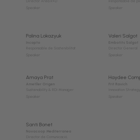
Director Àrea R+D
Responsable de pl
Speaker
Speaker
Palina Lokazyuk
Valeri Salgot
Incapto
Embotits Salgot
Responsable de Sostenibilitat
Director General
Speaker
Speaker
Amaya Prat
Haydee Com
Ametller Origen
Frit Ravich
Sustainability & RDi Manager
Innovation Strateg
Speaker
Speaker
Santi Bonet
Novacoop Mediterranea
Director de Comunicació,