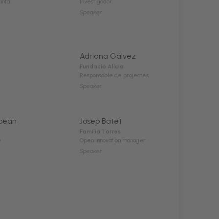
anta
Investigador
Speaker
Adriana Gálvez
Fundació Alícia
Responsable de projectes
Speaker
pean
Josep Batet
Familia Torres
y
Open innovation manager
Speaker