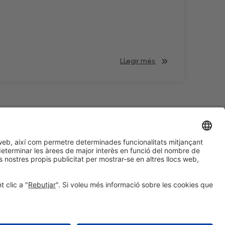
LLegir més
#HOSTELCO2028
a les xarxes socials