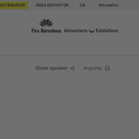
DISTRIBUÏDOR
ÀREA EXPOSITOR
CA
#Hostelco
Imprimir
Share speaker