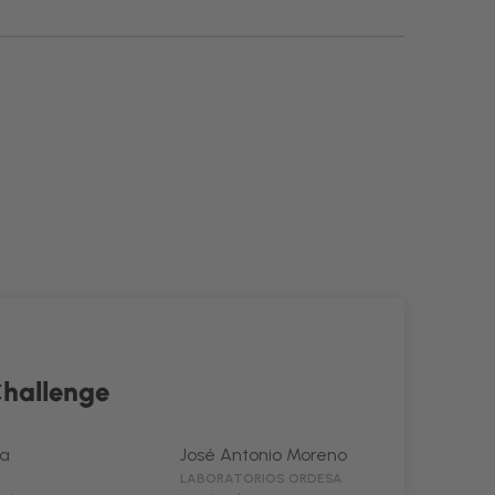
Challenge
za
José Antonio Moreno
LABORATORIOS ORDESA