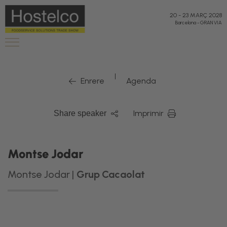
20
-
23 MARÇ 2028
Barcelona
-
GRAN VIA
|
Enrere
Agenda
Imprimir
Share speaker
Montse Jodar
Montse Jodar |
Grup Cacaolat