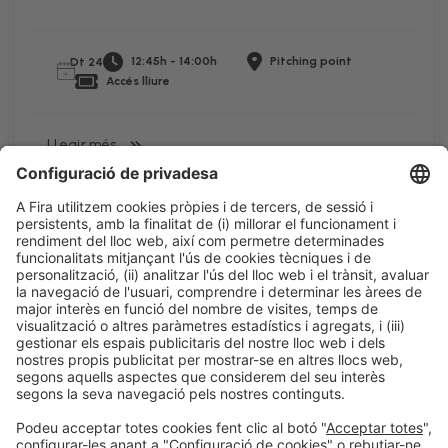
12:45h - 14:00h
Pitching point
Dt 24
Accés lliure
LLegir més
Informació legal
Avís legal
Política de privacitat
Política de cookies