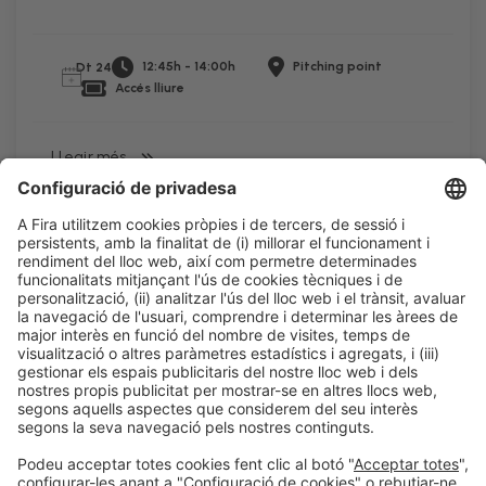
12:45h - 14:00h
Pitching point
Dt 24
Accés lliure
LLegir més
Informació legal
Avís legal
Política de privacitat
Política de cookies