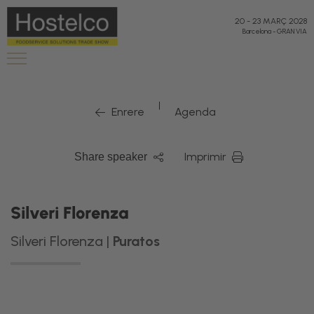
20
-
23 MARÇ 2028
Barcelona
-
GRAN VIA
|
Enrere
Agenda
Imprimir
Share speaker
Silveri Florenza
Silveri Florenza |
Puratos