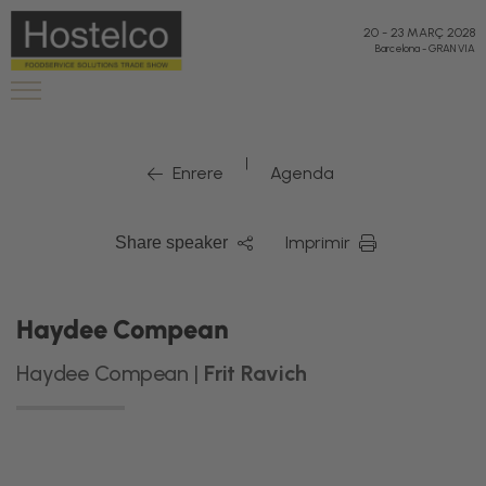
20
-
23 MARÇ 2028
Barcelona
-
GRAN VIA
|
Enrere
Agenda
Imprimir
Share speaker
Haydee Compean
Haydee Compean |
Frit Ravich