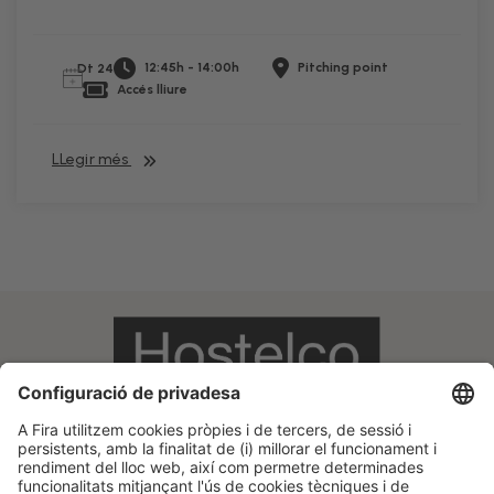
12:45h - 14:00h
Pitching point
Dt 24
Accés lliure
LLegir més
Informació legal
Avís legal