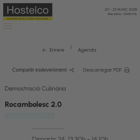
20
-
23 MARÇ 2028
Barcelona
-
GRAN VIA
|
Enrere
Agenda
Descarregar PDF
Compartir esdeveniment
Demostració Culinària
Rocambolesc 2.0
Bakery, Pastry & Gelato
Dimarts 24, 13:30h - 14:10h