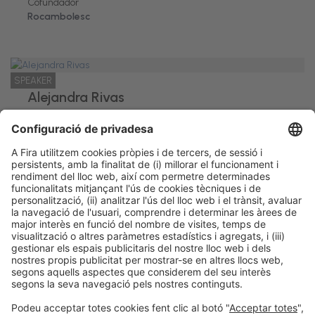
Cofundador
Rocambolesc
SPEAKER
Alejandra Rivas
Cofundadora
Rocambolesc
Informació legal
Avís legal
Política de privacitat
Política de cookies