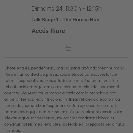
Dimarts 24, 11:30h - 12:15h
Talk Stage 1 - The Horeca Hub
Accés lliure
L’hoteleria és, per definició, una indústria profundament humana.
Però en un context de pressió sobre els costos, escassetat de
talent i expectatives creixents dels clients, l’automatització i la
robotització emergeixen com a palanques clau del nou model
operatiu. Aquesta taula rodona aborda com la tecnologia pot
alliberar temps, reduir friccions i millorar l’eficiència econòmica
sense deshumanitzar l’experiència. Ben aplicada, al contrari,
permet als equips centrar-se en allò que realment aporta valor,
elevar la qualitat del servei, millorar les condicions laborals i
construir hotels més rendibles, sostenibles i preparats per al futur
immediat.