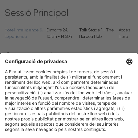
Sessió Principal
Hotel Intelligence &
Dimarts 24,
Talk Stage 1 - The
Accés
Experience
10:15h - 14:30h
Horeca Hub
lliure
Organitzadors
Informació legal
Avís legal
Política de privacitat
Política de cookies