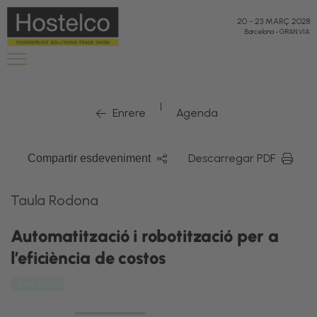
20
-
23 MARÇ 2028
Barcelona
-
GRAN VIA
|
Enrere
Agenda
Descarregar PDF
Compartir esdeveniment
Taula Rodona
Automatització i robotització per a
l’eficiència de costos
The Shift