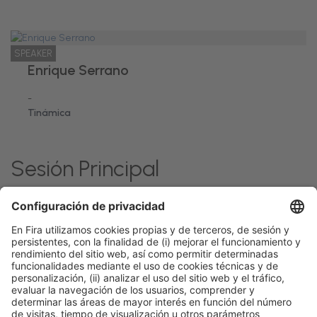
SPEAKER
Enrique Serrano
-
Tinámica
Sesión Principal
Politics, Economy &
lunes 23, 11:10h
Talk Stage 2 - The
Acceso
Global Trends
- 14:30h
Horeca Hub
libre