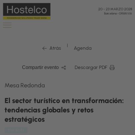
20
-
23 MARZO 2028
Barcelona
-
GRAN VIA
|
Atrás
Agenda
Descargar PDF
Compartir evento
Mesa Redonda
El sector turístico en transformación:
tendencias globales y retos
estratégicos
The Shift