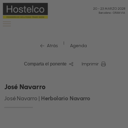
20
-
23 MARZO 2028
Barcelona
-
GRAN VIA
|
Atrás
Agenda
Imprimir
Comparta el ponente
José Navarro
José Navarro |
Herbolario Navarro