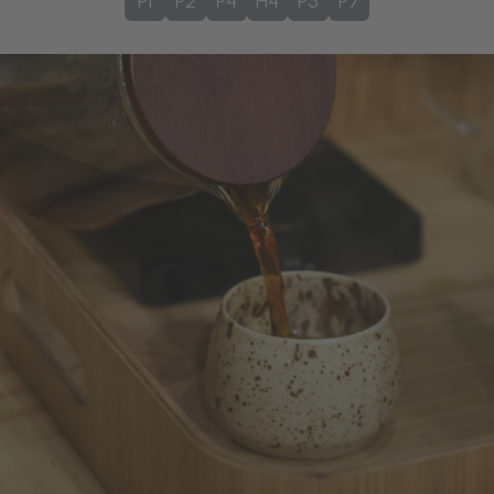
P1
P2
P4
H4
P5
P7