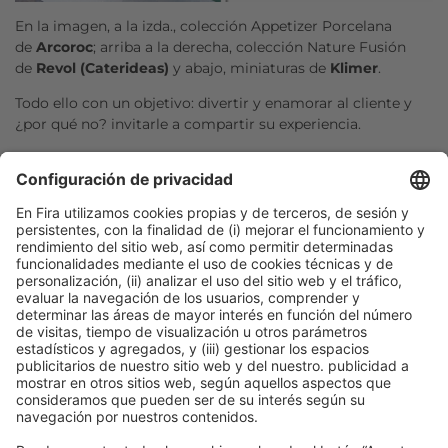
En la imagen, a la izda., colección Appetizer Porcelana
de
Arcoroc
; arriba a la derecha, colección Nature Fusión
de
Revol (Caterideas)
y abajo, miniaturas de
Klimer
.
Todo ello con un objetivo: divertir y enamorar al cliente y
¿por qué no? invitarle a compartir su experiencia.
Facebook
Twitter
LinkedIn
WhatsApp
Email
Print
Información general
Aviso legal
Política de privacidad
Política de cookies