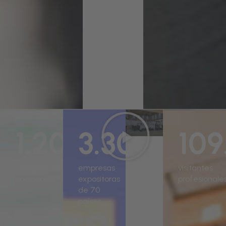
Lunes:
abrimos
puertas
1.200
3.300
109
compradores
empresas
visitantes
nacionales
expositoras
profesionale
de 70
países