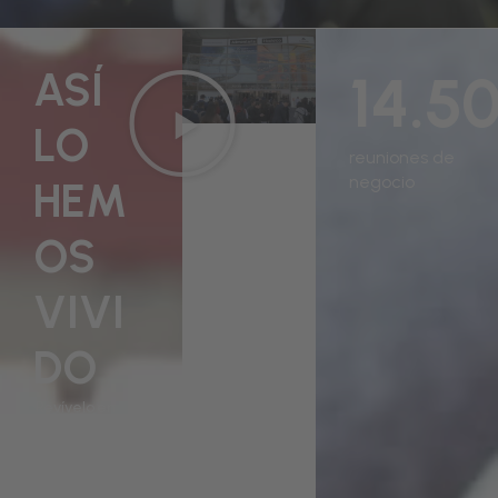
ASÍ
14.5
LO
reuniones de
negocio
HEM
OS
VIVI
DO
Revívelo en
imágenes