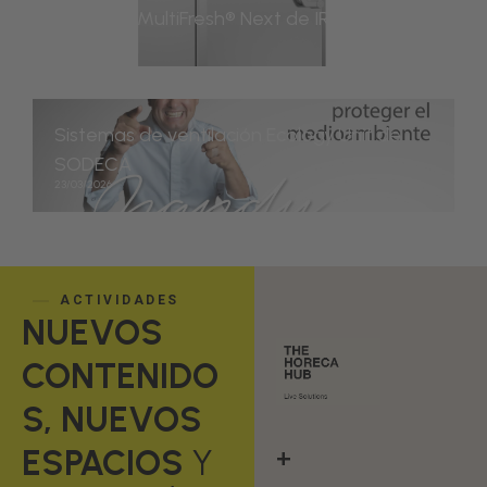
Abatidor MultiFresh® Next de IRINOX
23/03/2026
Sistemas de ventilación Ecology Unit de
SODECA
23/03/2026
ACTIVIDADES
NUEVOS
CONTENIDO
S, NUEVOS
+
ESPACIOS
Y