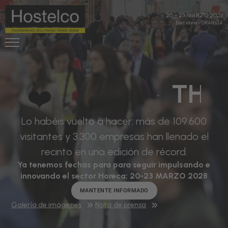
20
-
23 MARZO 2028
Barcelona
-
GRAN VIA
❤️
G
R
A
C
I
A
S
G
K
D
谢
감
T
M
I
H
A
R
I
E
谢
사
T
A
À
N
R
O
你
합
N
K
C
C
S
E
K
I
I
니
E
Y
S
다
O
Lo habéis vuelto a hacer: más de 109.600
visitantes y 3.300 empresas han llenado el
recinto en una edición de récord.
Ya tenemos fechas para para seguir impulsando e
innovando el sector Horeca: 20-23 MARZO 2028
MANTENTE INFORMADO
Galería de imágenes
Nota de prensa