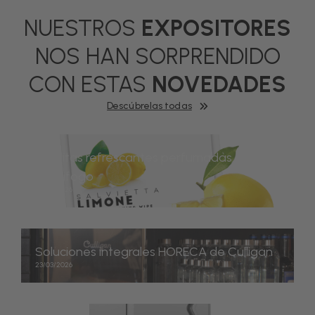
NUESTROS
EXPOSITORES
NOS HAN SORPRENDIDO
CON ESTAS
NOVEDADES
Descúbrelas todas
Toallitas refrescantes perfumadas de
Mettifogo
23/03/2026
Soluciones integrales HORECA de Culligan
23/03/2026