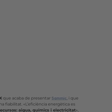
X
que acaba de presentar
Sammic
, i que
 fiabilitat. «L’eficiència energètica es
cursos: aigua, químics i electricitat
»,