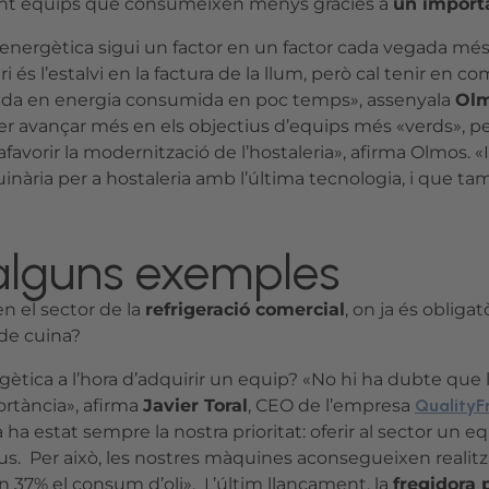
upant equips que consumeixen menys gràcies a
un importa
ncia energètica sigui un factor en un factor cada vegada m
i és l’estalvi en la factura de la llum, però cal tenir en c
ada en energia consumida en poc temps», assenyala
Ol
r avançar més en els objectius d’equips més «verds», per
 afavorir la modernització de l’hostaleria», afirma Olmos.
inària per a hostaleria amb l’última tecnologia, i que t
 alguns exemples
n el sector de la
refrigeració comercial
, on ja és obliga
 de cuina?
rgètica a l’hora d’adquirir un equip? «No hi ha dubte que 
ortància», afirma
Javier Toral
, CEO de l’empresa
QualityF
 estat sempre la nostra prioritat: oferir al sector un e
us. Per això, les nostres màquines aconsegueixen realitz
n 37% el consum d’oli». L’últim llançament, la
fregidora 