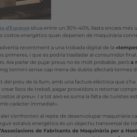
ia d’Espanya
situa entre un 30%-40%, llasta encara més 
dels costos energètics quan depenen de maquinària connect
 advertia recentment a una trobada digital de la
«tempes
primeres, i que es podria traslladar al consumidor final
s. Ara parlar de pujar preus no és molt probable, però
a 
a mig termini sense cap mena de dubte afectarà termes d
t del preu de la llum, amb una factura elèctrica que s’h
 crear llocs de treball, pagar proveïdors o retornar comp
ostos al preu». I a tot això es suma la falta de turistes
 «amb caràcter immediat».
taler s’enfronten al repte de desenvolupar maquinària c
uir estalvis energètics és un objectiu transversal de tot
Associacions de Fabricants de Maquinària per a Hostale