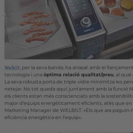
Welbilt
, per la seva banda, ha arrasat amb el llançame
tecnologia i una
òptima relació qualitat/preu
, al qua
La seva robusta porta de triple vidre minimitza les pèr
netejar. No tot queda aquí: juntament amb la funció 
els clients estan més conscienciats amb la sostenibili
major d’equips energèticament eficients, atès que en m
Marketing Manager de WELBILT. «Els que ara paguin m
eficiència energètica en l’equip».