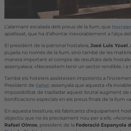
L’alarmant escalada dels preus de la llum, que
Hostaler
apallissat, que ha d’afrontar inexorablement a l’alça 
El president de la patronal hostalera,
José Luis Yzuel
,
pujada no només de la llum, sinó també de les matèries 
manera important el compte de resultats dels hostaler
assenyalava. «Necessitem tenir un sector rendible, i 
També els hotelers assisteixen impotents a l’incremen
President de
Cehat
, assenyala que aquesta «fa inviable
impossibilitat de traslladar aquest brutal augment de c
bonificacions especials en els preus finals de la llum
En aquesta tessitura, els fabricants d’equipament hos
objectiu que no és precisament nou per a ells. «Aconseg
Rafael Olmos
, president de la
Federació Espanyola d’