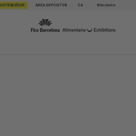
DISTRIBUÏDOR
ÀREA EXPOSITOR
CA
#Hostelco