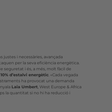
s justes i necessàries, avançada
staquen per la seva eficiència energètica.
 seguretat i és, a més, molt fàcil de
 10% d’estalvi energètic
. «Cada vegada
bministraments ha provocat una demanda
enyala
Laia Umbert
, West Europe & Africa
a quantitat si no hi ha reducció i