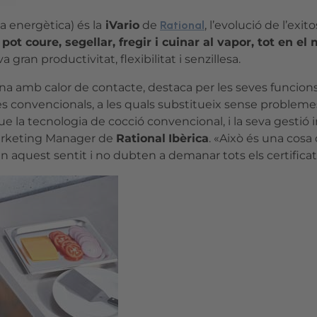
 energètica) és la
iVario
de
Rational
, l’evolució de l’exit
:
pot coure, segellar, fregir i cuinar al vapor, tot en el
gran productivitat, flexibilitat i senzillesa.
a amb calor de contacte, destaca per les seves funcions 
es convencionals, a les quals substitueix sense problem
e la tecnologia de cocció convencional, i la seva gestió i
arketing Manager de
Rational
Ibèrica
. «Això és una cos
 aquest sentit i no dubten a demanar tots els certificat