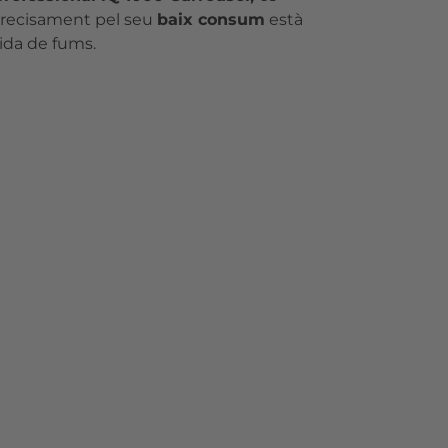
: precisament pel seu
baix consum
està
ida de fums.