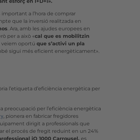
nt esforç en I+D+i».
és important a l’hora de comprar
ompte que la inversió realitzada en
mos
. Ara, amb les ajudes europees en
ò per a això «
cal que es mobilitzin
 «I veiem oportú
que s’activi un pla
ambé sigui més eficient energèticament».
tòria l’etiqueta d’eficiència energètica per
la preocupació per l’eficiència energètica
ry
, pionera en fabricar fregidores
quipament dirigit a professionals que
ar el procés de fregit reduint en un 24%
professional iQ 1000 Carrousel,
es