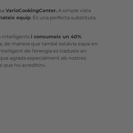
osa
VarioCookingCenter.
A simple vista
 mateix equip
. És una perfecta substituta
intel·ligents
i consumeix un 40%
es, de manera que també estalvia espai en
ntel·ligent de l’energia es tradueix en
a que agrada especialment als nostres
s que ho acreditin».