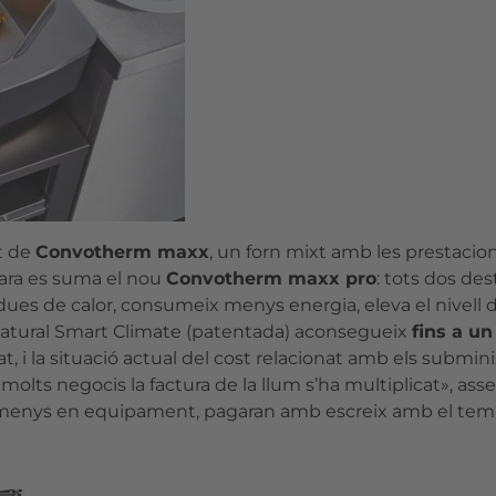
nt de
Convotherm maxx
, un forn mixt amb les prestacion
l ara es suma el nou
Convotherm maxx pro
: tots dos de
dues de calor, consumeix menys energia, eleva el nivell de
Natural Smart Climate (patentada) aconsegueix
fins a un
tat, i la situació actual del cost relacionat amb els su
olts negocis la factura de la llum s’ha multiplicat», ass
enys en equipament, pagaran amb escreix amb el temps l