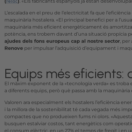
(
Felac
)
. «Els fabricants espanyols ja estan desenvol
L’escalada en el preu de l’electricitat fa que l’eficiè
maquinària hostalera. «El principal benefici per a l’usuar
maquinària més eficient energèticament és amortitz
potència, ens trobem davant d’una situació propícia pe
ajudes dels fons europeus cap al nostre sector
, per
Renove
per impulsar l’adquisició d’equipament i maqu
Equips més eficients:
El màxim exponent de la «tecnologia verda» es troba e
a diferents equips, però què passa amb la maquinària
Valoren ara especialment els hostalers l’eficiència ene
i la millora de la sostenibilitat té cada vegada més imp
compactes que no produeixen fums ni olors. «Aquesta ha
busquen estalviar costos, tant energètics com operati
el consum elèctric, en un 27% el temps de fregit i en u