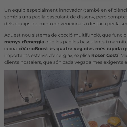
Un equip especialment innovador (també en eficiència
sembla una paella basculant de disseny, però compte
dels equips de cuina convencionals i destaca per la seva 
Aquest nou sistema de cocció multifunció, que funcion
menys d’energia
que les paelles basculants i marmit
cuina. «
iVarioBoost és quatre vegades més ràpida
qu
importants estalvis d’energia», explica
Roser Gestí
, M
clients hostalers, que són cada vegada més exigents en