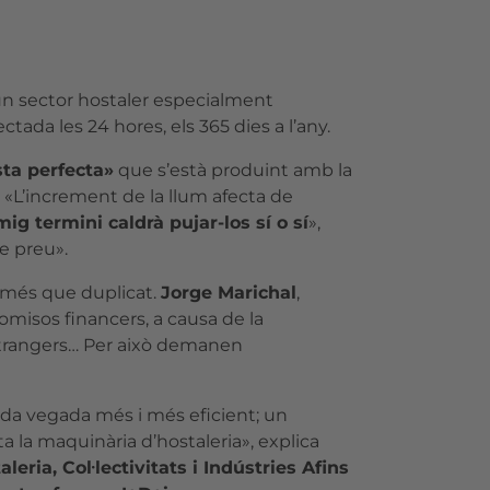
un sector hostaler especialment
ada les 24 hores, els 365 dies a l’any.
ta perfecta»
que s’està produint amb la
. «L’increment de la llum afecta de
mig termini caldrà pujar-los sí o sí
»,
e preu».
a més que duplicat.
Jorge Marichal
,
romisos financers, a causa de la
 estrangers… Per això demanen
ada vegada més i més eficient; un
a la maquinària d’hostaleria», explica
ria, Col·lectivitats i Indústries Afins