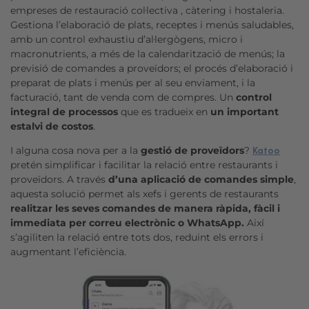
empreses de restauració col·lectiva , càtering i hostaleria.
Gestiona l’elaboració de plats, receptes i menús saludables,
amb un control exhaustiu d’al·lergògens, micro i
macronutrients, a més de la calendarització de menús; la
previsió de comandes a proveïdors; el procés d’elaboració i
preparat de plats i menús per al seu enviament, i la
facturació, tant de venda com de compres. Un
control
integral de processos
que es tradueix en
un important
estalvi de costos
.
I alguna cosa nova per a la
gestió de proveïdors
?
Katoo
pretén simplificar i facilitar la relació entre restaurants i
proveïdors. A través
d’una aplicació de comandes simple
,
aquesta solució permet als xefs i gerents de restaurants
realitzar les seves comandes de manera ràpida, fàcil i
immediata per correu electrònic o WhatsApp.
Així
s’agiliten la relació entre tots dos, reduint els errors i
augmentant l’eficiència.