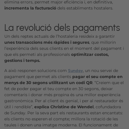
elimina errors, permet major eficiència i, en definitiva,
incrementa la facturació
dels establiments hostalers.
La revolució dels pagaments
Un dels reptes actuals de l’hostaleria resideix a garantir
unes transaccions més ràpides i segures
, que millorin
l’experiència dels seus clients en el moment del pagament i
que els permeti als professionals
optimitzar costos,
gestions i temps.
A això responen solucions com
, un nou servei de
Sunday
pagament que permet als clients
pagar el seu compte en
menys de 30 segons utilitzant un codi QR
. “Creiem que el
fet de poder pagar el teu compte en 30 segons, deixar
comentaris i donar més propina és una millor experiència
gastronòmica. Per al client és genial, i per al restaurador és
útil i rendible”,
explica Christine de Wendel
, cofundadora
de Sunday. Per la seva part els restaurants estan encantats:
els clients no esperen el compte; millora la rotació de les
taules i donen una imatge moderna. El funcionament de