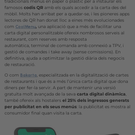
tradicionals menús en paper o plàstic per a instaurar els
famosos
codis QR
amb els quals accedir a la carta des del
mòbil. Molts han arribat per a quedar-se, i les pioneres apps
lectores de QR han donat lloc a eines més evolucionades
com
,
una aplicació que a més de facilitar una
CoolMenu
carta digital personalitzable ofereix nombrosos serveis al
restaurant, com reserves amb resposta
automàtica, terminal de comanda amb connexió a TPV, i
gestió de comandes i take away (sense comissions). En
definitiva, ajuda a optimitzar la gestió diària dels negocis
de restauració.
O com
, especialitzada en la digitalització de cartes
Bakarta
de restaurants i que és a més l’única carta digital que dona
diners per fer-la servir. A part de mantenir una versió
gratuïta molt avançada de la seva
carta digital dinàmica
,
també ofereix als hostalers
el 25% dels ingressos generats
per publicitat en els seus menús
: la publicitat es mostra al
consumidor final quan visita la carta.