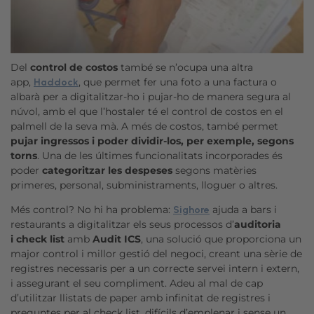
Del
control de costos
també se n’ocupa una altra
app,
, que permet fer una foto a una factura o
Haddock
albarà per a digitalitzar-ho i pujar-ho de manera segura al
núvol, amb el que l’hostaler té el control de costos en el
palmell de la seva mà. A més de costos, també permet
pujar ingressos i poder dividir-los, per exemple, segons
torns
. Una de les últimes funcionalitats incorporades és
poder
categoritzar les despeses
segons matèries
primeres, personal, subministraments, lloguer o altres.
Més control? No hi ha problema:
ajuda a bars i
Sighore
restaurants a digitalitzar els seus processos d’
auditoria
i check list
amb
Audit ICS
, una solució que proporciona un
major control i millor gestió del negoci, creant una sèrie de
registres necessaris per a un correcte servei intern i extern,
i assegurant el seu compliment. Adeu al mal de cap
d’utilitzar llistats de paper amb infinitat de registres i
preguntes per al check list, difícils d’emplenar i sense un