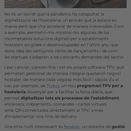
No és un secret que la pandèmia ha catapultat la
digitalització de l’hostaleria, un procés que ja estava en
marxa però que s’ha accelerat de manera irreversible. Com
a exemple, permetin-me mostrar-los algunes de les
incomptables solucions digitals per a establiments
hostalers sorgides o desenvolupades en l’últim any, que
dona idea del vertiginós ritme de llançaments i de com
les startups s’adapten a les canviants demandes del sector.
I per canviar, canvien fins i tot els propis software TPV, que
permeten gestionar de manera integral qualsevol negoci
hostaler, de manera cada vegada més fàcil i ràpida. És el
cas, per exemple, de
, un nou
programari TPV per a
Ticksy
hostaleria
dissenyat per a facilitar la feina diària, que
permet
digitalitzar tots els processos de l’establiment
:
encàrrecs, cobraments, comandes i cartes virtuals
amb QR connectades directament al TPV, a més
d’implementar una línia de delivery.
Una eina molt interessant és
, un sistema de
gestió
Pendulo