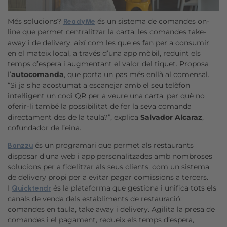
Més solucions?
és un sistema de comandes on-
ReadyMe
line que permet centralitzar la carta, les comandes take-
away i de delivery, així com les que es fan per a consumir
en el mateix local, a través d’una app mòbil, reduint els
temps d’espera i augmentant el valor del tiquet. Proposa
l’
autocomanda
, que porta un pas més enllà al comensal.
“Si ja s’ha acostumat a escanejar amb el seu telèfon
intel·ligent un codi QR per a veure una carta, per què no
oferir-li també la possibilitat de fer la seva comanda
directament des de la taula?”, explica
Salvador Alcaraz
,
cofundador de l’eina.
és un programari que permet als restaurants
Banzzu
disposar d’una web i app personalitzades amb nombroses
solucions per a fidelitzar als seus clients, com un sistema
de delivery propi per a evitar pagar comissions a tercers.
I
és la plataforma que gestiona i unifica tots els
Quicktendr
canals de venda dels establiments de restauració:
comandes en taula, take away i delivery. Agilita la presa de
comandes i el pagament, redueix els temps d’espera,