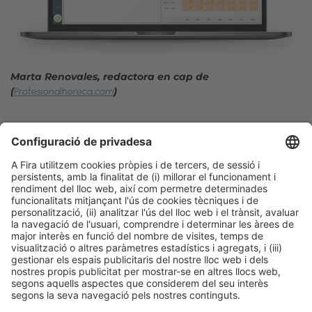
Marta Renovales, redactora en cap de
(
)
Profesionalhoreca.com
Facebook
Twitter
LinkedIn
WhatsApp
Email
Print
Informació legal
Avís legal
Política de privacitat
Política de cookies