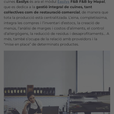
cuines
Easilys
és ara el mòdul
F&B F&B by Mapal
,
Easilys
que es dedica a la
gestió integral de cuines, tant
col·lectives com de restauració comercial
, de manera que
tota la producció està centralitzada. L’eina, completíssima,
integra les compres i l’inventari d’estocs, la creació de
menús, l’anàlisi de marges i costos d’aliments, el control
d’al·lergògens, la reducció de residus i desaprofitaments… A
més, també s’ocupa de la relació amb proveïdors i la
“mise en place” de determinats productes.