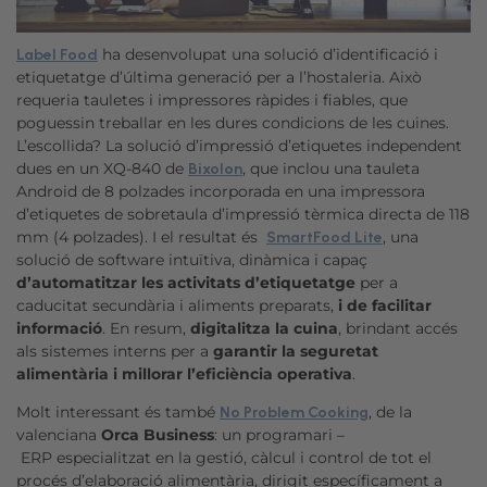
ha desenvolupat una solució d’identificació i
Label Food
etiquetatge d’última generació per a l’hostaleria. Això
requeria tauletes i impressores ràpides i fiables, que
poguessin treballar en les dures condicions de les cuines.
L’escollida? La solució d’impressió d’etiquetes independent
dues en un XQ-840 de
, que inclou una tauleta
Bixolon
Android de 8 polzades incorporada en una impressora
d’etiquetes de sobretaula d’impressió tèrmica directa de 118
mm (4 polzades). I el resultat és
, una
SmartFood Lite
solució de software intuïtiva, dinàmica i capaç
d’automatitzar les activitats d’etiquetatge
per a
caducitat secundària i aliments preparats,
i de facilitar
informació
. En resum,
digitalitza la cuina
, brindant accés
als sistemes interns per a
garantir la seguretat
alimentària i millorar l’eficiència operativa
.
Molt interessant és també
, de la
No Problem Cooking
valenciana
Orca Business
: un programari –
ERP especialitzat en la gestió, càlcul i control de tot el
procés d’elaboració alimentària, dirigit específicament a