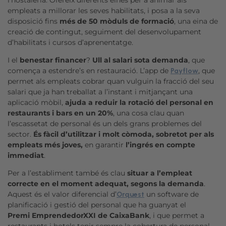
l’hostaleria. Ofereix diferents eines per a animar als
empleats a millorar les seves habilitats, i posa a la seva
disposició fins
més de 50 mòduls de formació
, una eina de
creació de contingut, seguiment del desenvolupament
d’habilitats i cursos d’aprenentatge.
I el
benestar financer
?
Ull al salari sota demanda
, que
comença a estendre’s en restauració. L’app de
, que
Payflow
permet als empleats cobrar quan vulguin la fracció del seu
salari que ja han treballat a l’instant i mitjançant una
aplicació mòbil,
ajuda a reduir la rotació del personal en
restaurants i bars en un 20%
, una cosa clau quan
l’escassetat de personal és un dels grans problemes del
sector.
És fàcil d’utilitzar i molt còmoda, sobretot per als
empleats més joves,
en garantir
l’ingrés en compte
immediat
.
Per a l’establiment també és clau
situar a l’empleat
correcte en el moment adequat, segons la demanda
.
Aquest és el valor diferencial d’
un software de
Orquest
planificació i gestió del personal que ha guanyat el
Premi EmprendedorXXI de CaixaBank
, i que permet a