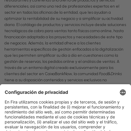
restaurantes y cafeterías una oferta de productos y servicios
diferenciales, así como una red de profesionales expertos en el
sector en todas las oficinas de la entidad, que les ayudan a
optimizar la rentabilidad de su negocio y a simplificar su actividad
diaria. El catálogo de productos y servicios incluye desde soluciones
tecnológicas de cobro para ventas tanto físicas como online, hasta
financiación adaptada a los proyectos y necesidades de este tipo
de negocios. Además, la entidad ofrece a los clientes
herramientas específicas de gestión enfocadas a la digitalización
que les permiten simplificar su día a día en cuestiones como la
gestión de reservas, los pedidos online y el análisis de ventas. A
través de un entorno digital creado exclusivamente para los
clientes del sector en CaixaBankNow, la comunidad
Food&Drinks
tiene a su disposición contenidos y servicios exclusivos no
financieros específicos para el sector, como formaciones, charlas,
asesoramiento empresarial, así como acceso a productos de
partners
estratégicos.
MÁS INFO