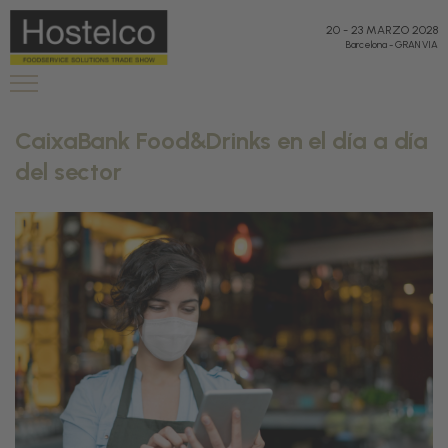
20
-
23 MARZO 2028
Barcelona
-
GRAN VIA
CaixaBank Food&Drinks en el día a día
del sector