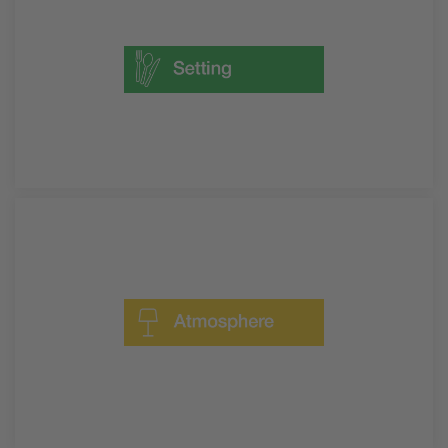
Menaje, servicio de mesa
DESCÚBRELO
Interiorismo, decoración, textil, mobiliario,
bienestar
DESCÚBRELO