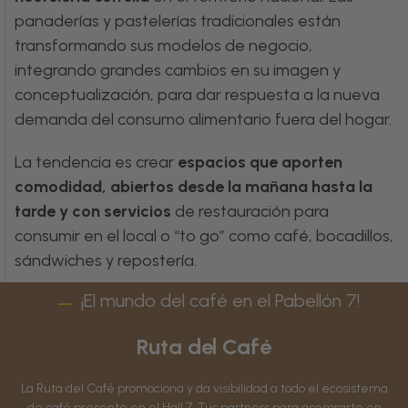
panaderías y pastelerías tradicionales están
transformando sus modelos de negocio,
integrando grandes cambios en su imagen y
conceptualización, para dar respuesta a la nueva
demanda del consumo alimentario fuera del hogar.
La tendencia es crear
espacios que aporten
comodidad, abiertos desde la mañana hasta la
tarde y con servicios
de restauración para
consumir en el local o “to go” como café, bocadillos,
sándwiches y repostería.
¡El mundo del café en el Pabellón 7!
Ruta del Café
La Ruta del Café promociona y da visibilidad a todo el ecosistema
de café presente en el Hall 7. Tus partners para asesorarte en