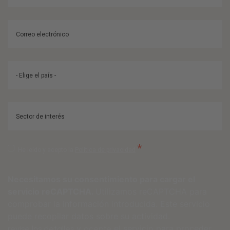
*
He leído y acepto la
Política de privacidad
Necesitamos su consentimiento para cargar el
servicio reCAPTCHA.
Utilizamos reCAPTCHA para
comprobar la información introducida. Este servicio
puede recopilar datos sobre su actividad.
y
el servicio para proceder.
revise los detalles
acepte