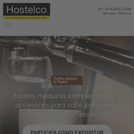
20
-
23 MARZO 2028
Barcelona
-
GRAN VIA
Equipo, máquina, complementos y
accesorios para café, panadería,
pastelería y helado
PARTICIPA COMO EXPOSITOR