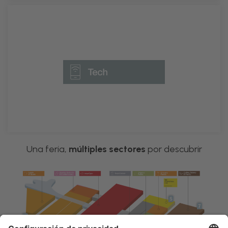
Tecnología, software y entretenimiento
DESCÚBRELO
Una feria,
múltiples sectores
por descubrir