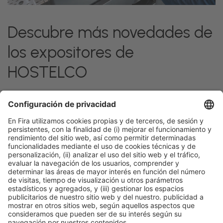
Descubre más novedades de
los expositores de
HOSTELCO
Facebook
Twitter
LinkedIn
WhatsApp
Email
Print