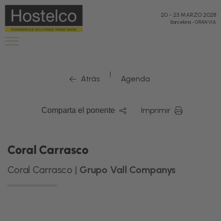
20
-
23 MARZO 2028
Barcelona
-
GRAN VIA
|
Atrás
Agenda
Imprimir
Comparta el ponente
Coral Carrasco
Coral Carrasco |
Grupo Vall Companys