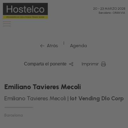
20
-
23 MARZO 2028
Barcelona
-
GRAN VIA
|
Atrás
Agenda
Imprimir
Comparta el ponente
Emiliano Tavieres Mecoli
Emiliano Tavieres Mecoli |
Iot Vending Dlo Corp
Barcelona