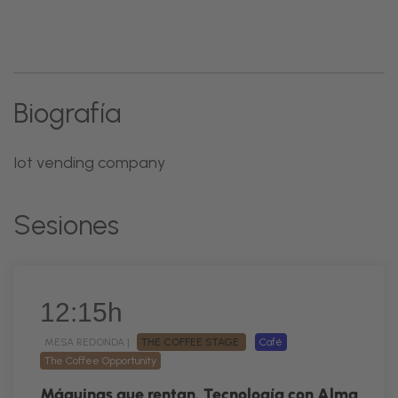
Biografía
Iot vending company
Sesiones
12:15h
MESA REDONDA |
THE COFFEE STAGE
Café
The Coffee Opportunity
Máquinas que rentan. Tecnología con Alma