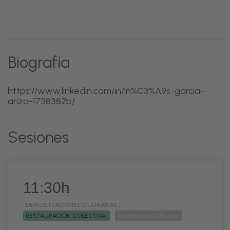
Biografía
https://www.linkedin.com/in/in%C3%A9s-garcia-
ariza-1738382b/
Sesiones
11:30h
DEMOSTRACIONES CULINARIAS |
RESTAURACIÓN COLECTIVA
Restauración Colectiva