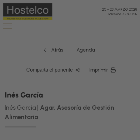
20
-
23 MARZO 2028
Barcelona
-
GRAN VIA
|
Atrás
Agenda
Imprimir
Comparta el ponente
Inés García
Inés García |
Agar, Asesoría de Gestión
Alimentaria