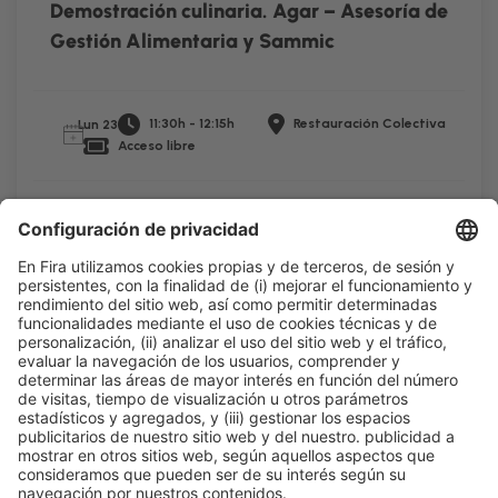
Demostración culinaria. Agar – Asesoría de
Gestión Alimentaria y Sammic
11:30h - 12:15h
Restauración Colectiva
Lun 23
Acceso libre
Leer más