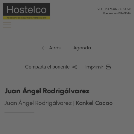
20
-
23 MARZO 2028
Barcelona
-
GRAN VIA
|
Atrás
Agenda
Imprimir
Comparta el ponente
Juan Ángel Rodrigálvarez
Juan Ángel Rodrigálvarez |
Kankel Cacao