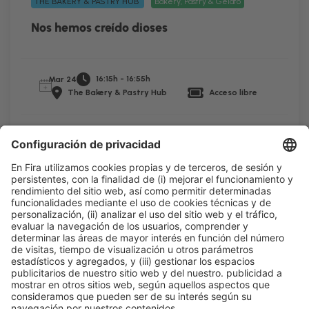
THE BAKERY & PASTRY HUB
Bakery, Pastry & Gelato
Nos hemos creído dioses
16:15h - 16:55h
Mar 24
The Bakery & Pastry Hub
Acceso libre
Leer más