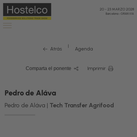
20
-
23 MARZO 2028
Barcelona
-
GRAN VIA
|
Atrás
Agenda
Imprimir
Comparta el ponente
Pedro de Aláva
Pedro de Aláva |
Tech Transfer Agrifood