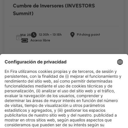
Cumbre de Inversores (INVESTORS
Summit)
12:30h - 13:15h
Pitching point
Mié 25
Acceso libre
Leer más