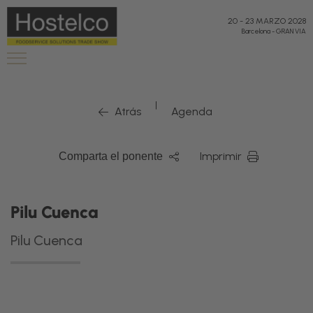
20
-
23 MARZO 2028
Barcelona
-
GRAN VIA
|
Atrás
Agenda
Imprimir
Comparta el ponente
Pilu Cuenca
Pilu Cuenca