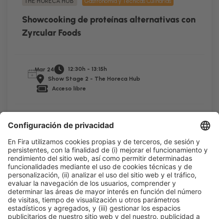
THE HORECA HUB
Gastronomía y Técnicas Culinarias
Showcooking de proteínas alternativas con
Zyrcular Foods
12:30h - 13:15h
Mar 24
Show Stage 2 - The Horeca Hub
Acceso libre
Leer más