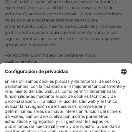
Más allá del tamaño, el aprendizaje clave es cultural: la
experiencia no es casualidad, es una consecuencia de
método. Cuando una cadena escala, lo que se estandariza
no es solo una receta: se estandarizan rutinas,
entrenamiento, seguimiento de indicadores y hábitos de
gestión. Este episodio busca precisamente traducir esa
lógica a aprendizajes para el sector, incluso para quienes
operan con pocos locales.
Por Rodrigo Domínguez, periodista es
Aplus
.
Gastromarketing
Facebook
Twitter
LinkedIn
WhatsApp
Email
Print