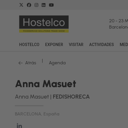
20
-
23 
Barcelon
HOSTELCO
EXPONER
VISITAR
ACTIVIDADES
MED
|
Atrás
Agenda
Anna Masuet
Anna Masuet |
FEDISHORECA
BARCELONA, España