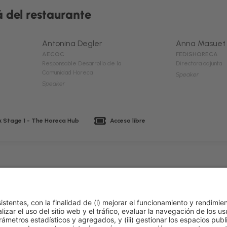
á del restaurante
Antonina Degler
Anna Masuet
AECOC
FEDISHORECA
Responsable Desarrollo de la
Directora adjunta
Comunidad Horeca
Speaker
Speaker
 Stage 1 - The Horeca Hub
Acceso libre