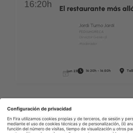
16:20h
El restaurante más all
Jordi Tumo Jardí
FEDISHORECA
Director General
Moderador
16:20h - 16:50h
Talk
Lun 23