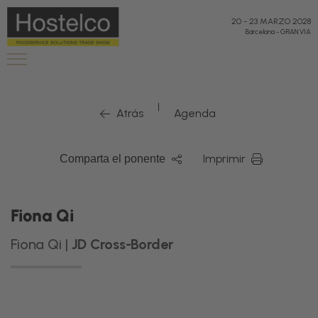
20
-
23 MARZO 2028
Barcelona
-
GRAN VIA
|
Atrás
Agenda
Imprimir
Comparta el ponente
Fiona Qi
Fiona Qi |
JD Cross-Border