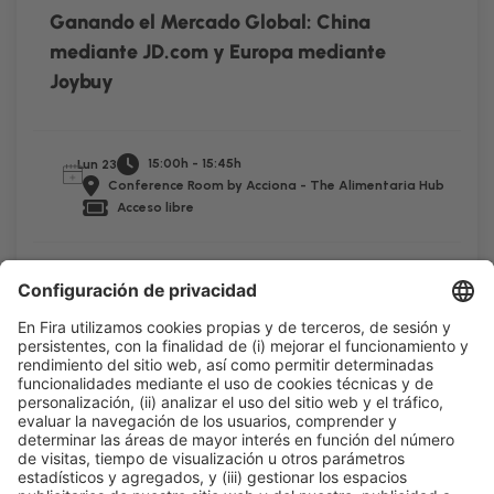
Ganando el Mercado Global: China
mediante JD.com y Europa mediante
Joybuy
15:00h - 15:45h
Lun 23
Conference Room by Acciona - The Alimentaria Hub
Acceso libre
Leer más